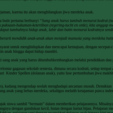
aman, karena itu akan menghilangkan jiwa merdeka anak.
 butir pertama berbunyi
“Sang anak harus tumbuh menurut kodrat (natuu
 paksaan-hukuman-ketertiban (regering-tucht en orde), kita anggap m
dapat tumbuhnya hidup anak, lahir dan batin menurut kodratnya sendi
berarti mendidik anak-anak akan menjadi manusia yang merdeka bati
 syarat untuk menghidupkan dan mencapai kemajuan, dengan secepat-c
in anak hingga dapat hidup mandiri.
ti sang anak yang harus ditumbuhkembangkan melalui pendidikan dan 
ontar gagasan sekolah semesta, dimana secara kodrati, setiap tempat
aluri Kinder Spellen (dolanan anak), yaitu fase pertumbuhan jiwa ma
len), kadang mengendap seolah menghadapi ancaman musuh. Demikian pu
 sang anak yang bebas merdeka, sekaligus melatih ketajaman panca inder
ak siswa sambil “bermain” dalam memberikan pelajarannya. Misalnya
ungnya dengan gundukan kecil, hutan dengan lumut hijau. Pelajaran me
ahkan, pelajaran seni dengan nyanyi/tari dolanan anak hingga kini ma