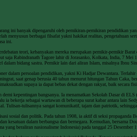
rang ini banyak dipengaruhi oleh pemikiran-pemikiran pendidikan yang
ni telah menyusun berbagai filsafat yakni hakikat realitas, pengetahuan 
a ini.
rdebatan teori, kebanyakan mereka merupakan pemikir-pemikir Barat d
but saja Rabindranath Tagore lahir di Jorasanko, Kolkata, India, 7 Me
lam bidang sastra. Pemikir lain dari aliran Islam, misalnya Ibnu Sina
ioner dalam persoalan pendidikan, yakni Ki Hadjar Dewantara. Terlahi
ngrat, saat genap berusia 40 tahun menurut hitungan Tahun Caka, berg
aksudkan supaya ia dapat bebas dekat dengan rakyat, baik secara fis
ian demi kepentingan bangsanya. Ia menamatkan Sekolah Dasar di EL
 Lalu ia bekerja sebagai wartawan di beberapa surat kabar antara lain
dal. Tulisan-tulisannya sangat komunikatif, tajam dan patriotik, seh
nisasi sosial dan politik. Pada tahun 1908, ia aktif di seksi propagan
 dan kesatuan dalam berbangsa dan bernegara. Kemudian, bersama Dou
tama yang beraliran nasionalisme Indonesia) pada tanggal 25 Desember