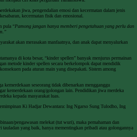
merdekakan jiwa, pengendalian emosi dan kecermatan dalam jenis
kesabaran, kecermatan fisik dan emosional.
n pula “
Pamong jangan hanya memberi pengetahuan yang perlu dan
um.”
Masyarakat akan merasakan manfaatnya, dan anak dapat menyalurkan
tamanya di kota besar, “kinder spellen” banyak menjurus permainan
ngan metode kinder spellen secara berkelompok dapat mendidik
n konsekuen pada aturan main yang disepakati. Sistem among
ngga kemerdekaan seseorang tidak dibenarkan mengganggu
ggar kemerdekaan orang/golongan lain. Pendidikan jiwa merdeka
erdeka kepada masyarakat luas.
pemimpinan Ki Hadjar Dewantara: Ing Ngarso Sung Tulodho, Ing
embinaan/pengawasan melekat (tut wuri), maka pemahaman dan
i tauladan yang baik, hanya mementingkan pribadi atau golongannya