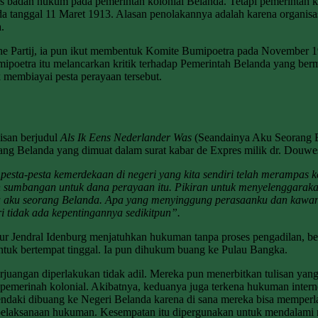
s badan hukum pada pemerintah kolonial Belanda. Tetapi pemerintah k
da tanggal 11 Maret 1913. Alasan penolakannya adalah karena organisa
.
he Partij, ia pun ikut membentuk Komite Bumipoetra pada November 19
oetra itu melancarkan kritik terhadap Pemerintah Belanda yang berm
 membiayai pesta perayaan tersebut.
isan berjudul
Als Ik Eens Nederlander Was
(Seandainya Aku Seorang 
ng Belanda yang dimuat dalam surat kabar de Expres milik dr. Douwes 
sta-pesta kemerdekaan di negeri yang kita sendiri telah merampas ke
kan sumbangan untuk dana perayaan itu. Pikiran untuk menyelenggarak
alau aku seorang Belanda. Apa yang menyinggung perasaanku dan kaw
i tidak ada kepentingannya sedikitpun”.
nur Jendral Idenburg menjatuhkan hukuman tanpa proses pengadilan, 
ntuk bertempat tinggal. Ia pun dihukum buang ke Pulau Bangka.
angan diperlakukan tidak adil. Mereka pun menerbitkan tulisan yan
 pemerinah kolonial. Akibatnya, keduanya juga terkena hukuman inte
 dibuang ke Negeri Belanda karena di sana mereka bisa memperlajari
ri pelaksanaan hukuman. Kesempatan itu dipergunakan untuk mendalami