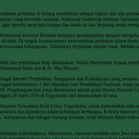
curahkan perhatian di bidang pendidikan sebagai bagian dari alat perj
uruan yang bercorak nasional, Nationaal Onderwijs Instituut Tamansi
, agar mereka mencintai bangsa dan tanah air dan berjuang untuk mem
Pemerintah kolonial Belanda berupaya merintanginya dengan mengelua
icabut. Di tengah keseriusannya mencurahkan perhatian dalam dunia p
berwawasan kebangsaan. Tulisannya berjumlah ratusan buah. Melalui tul
litik dan pendidikan tetap dilanjutkan. Waktu Pemerintah Jepang mem
rs.Muhammad Hatta dan K.H. Mas Mansur.
bagai Menteri Pendidikan, Pengajaran dan Kebudayaan yang pertama.
gal kelahirannya 2 Mei dijadikan hari Pendidikan Nasional, tetapi ju
. Penghargaan lain yang diterimanya adalah gelar Doctor Honoris Ca
anggal 28 April 1959 di Yogyakarta dan dimakamkan di sana.
Museum Dewantara Kirti Griya, Yogyakarta, untuk melestarikan nilai-
ansiswa dan kiprahnya dalam kehidupan berbangsa. Koleksi museum yang
ik, budayawan dan sebagai seorang seniman, telah direkam dalam mikrof
hidupan psikologisnya. Menurutnya, manusia memiliki daya jiwa yait
lu menitikberatkan pada satu daya saja akan menghasilkan ketidaku