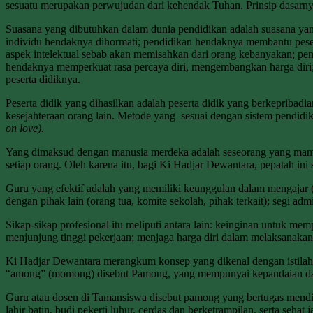
sesuatu merupakan perwujudan dari kehendak Tuhan. Prinsip dasarnya
Suasana yang dibutuhkan dalam dunia pendidikan adalah suasana yang
individu hendaknya dihormati; pendidikan hendaknya membantu peser
aspek intelektual sebab akan memisahkan dari orang kebanyakan; pen
hendaknya memperkuat rasa percaya diri, mengembangkan harga diri;
peserta didiknya.
Peserta didik yang dihasilkan adalah peserta didik yang berkepribadi
kesejahteraan orang lain. Metode yang sesuai dengan sistem pendidi
on love).
Yang dimaksud dengan manusia merdeka adalah seseorang yang mamp
setiap orang. Oleh karena itu, bagi Ki Hadjar Dewantara, pepatah ini s
Guru yang efektif adalah yang memiliki keunggulan dalam mengajar (
dengan pihak lain (orang tua, komite sekolah, pihak terkait); segi admi
Sikap-sikap profesional itu meliputi antara lain: keinginan untuk m
menjunjung tinggi pekerjaan; menjaga harga diri dalam melaksanakan
Ki Hadjar Dewantara merangkum konsep yang dikenal dengan istil
“among” (momong) disebut Pamong, yang mempunyai kepandaian dan
Guru atau dosen di Tamansiswa disebut pamong yang bertugas mend
lahir batin, budi pekerti luhur, cerdas dan berketrampilan, serta seh