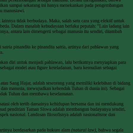
didikan sampai sekarang ini hanya menekankan pada pengembangan
au manusiawi.
innya tidak berbudaya. Maka, salah satu cara yang efektif untuk
eda. Dalam masalah kebudayaan berlaku pepatah: ”Lain ladang lain
ya, antara lain dimengerti sebagai manusia itu sendiri, ditambah
ria pinandita ke pinandita satria, artinya dari pahlawan yang
a.
kan diri untuk menjadi pahlawan, lalu berikutnya menyiapkan para
sebagai model atau figure keteladanan, baru kemudian sebagai
atau Sang Hajar, adalah seseorang yang memiliki kelebihan di bidang
 dan manusia, mewujudkan kehendak Tuhan di dunia ini). Sebagai
endak Tuhan dan membawa keselamatan.
batasi oleh tertib damainya kehidupan bersama dan ini mendukung
maksud pendirian Taman Siswa adalah membangun budayanya sendiri,
pek nasional. Landasan filosofisnya adalah nasionalisme dan
 artinya berdasarkan pada hukum alam
(natural law),
bahwa segala