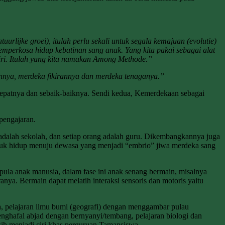
rlijke groei), itulah perlu sekali untuk segala kemajuan (evolutie)
emperkosa hidup kebatinan sang anak. Yang kita pakai sebagai alat
ri. Itulah yang kita namakan
Among Methode
.”
nnya, merdeka fikirannya dan merdeka tenaganya.”
epatnya dan sebaik-baiknya. Sendi kedua, Kemerdekaan sebagai
pengajaran.
 adalah sekolah, dan setiap orang adalah guru. Dikembangkannya juga
khluk hidup menuju dewasa yang menjadi “embrio” jiwa merdeka sang
la anak manusia, dalam fase ini anak senang bermain, misalnya
anya. Bermain dapat melatih interaksi sensoris dan motoris yaitu
, pelajaran ilmu bumi (geografi) dengan menggambar pulau
nghafal abjad dengan bernyanyi/tembang, pelajaran biologi dan
sih menjadi ciri khas perguruan Tamansiswa.