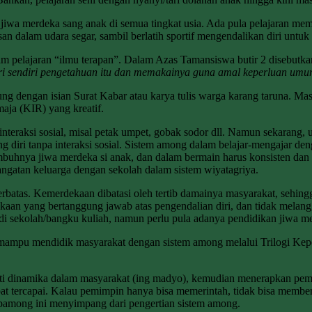
jiwa merdeka sang anak di semua tingkat usia. Ada pula pelajaran me
dalam udara segar, sambil berlatih sportif mengendalikan diri untuk 
am pelajaran “ilmu terapan”. Dalam Azas Tamansiswa butir 2 disebutka
cari sendiri pengetahuan itu dan memakainya guna amal keperluan um
ung dengan isian Surat Kabar atau karya tulis warga karang taruna. 
aja (KIR) yang kreatif.
eraksi sosial, misal petak umpet, gobak sodor dll. Namun sekarang, u
g diri tanpa interaksi sosial. Sistem among dalam belajar-mengajar de
tumbuhnya jiwa merdeka si anak, dan dalam bermain harus konsisten da
ngatan keluarga dengan sekolah dalam sistem wiyatagriya.
rbatas. Kemerdekaan dibatasi oleh tertib damainya masyarakat, sehi
aan yang bertanggung jawab atas pengendalian diri, dan tidak melan
 di sekolah/bangku kuliah, namun perlu pula adanya pendidikan jiwa m
 mampu mendidik masyarakat dengan sistem among melalui Trilogi Ke
ikuti dinamika dalam masyarakat (ing madyo), kemudian menerapkan p
t tercapai. Kalau pemimpin hanya bisa memerintah, tidak bisa member
pamong ini menyimpang dari pengertian sistem among.