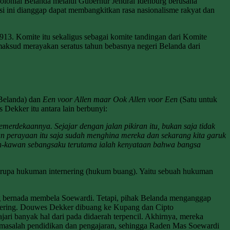
olonial Belanda melalui Gubernur Jendral Idenburg berusaha
si ini dianggap dapat membangkitkan rasa nasionalisme rakyat dan
13. Komite itu sekaligus sebagai komite tandingan dari Komite
aksud merayakan seratus tahun bebasnya negeri Belanda dari
Belanda) dan
Een voor Allen maar Ook Allen voor Een
(Satu untuk
Dekker itu antara lain berbunyi:
merdekaannya. Sejajar dengan jalan pikiran itu, bukan saja tidak
an perayaan itu saja sudah menghina mereka dan sekarang kita garuk
an-kawan sebangsaku terutama ialah kenyataan bahwa bangsa
berupa hukuman internering (hukum buang). Yaitu sebuah hukuman
g bernada membela Soewardi. Tetapi, pihak Belanda menganggap
rnering. Douwes Dekker dibuang ke Kupang dan Cipto
 banyak hal dari pada didaerah terpencil. Akhirnya, mereka
 masalah pendidikan dan pengajaran, sehingga Raden Mas Soewardi