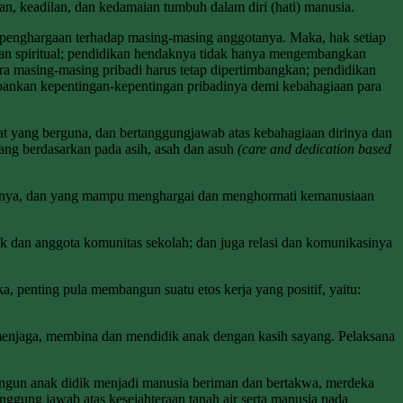
n, keadilan, dan kedamaian tumbuh dalam diri (hati) manusia.
n penghargaan terhadap masing-masing anggotanya. Maka, hak setiap
dan spiritual; pendidikan hendaknya tidak hanya mengembangkan
ra masing-masing pribadi harus tetap dipertimbangkan; pendidikan
rbankan kepentingan-kepentingan pribadinya demi kebahagiaan para
akat yang berguna, dan bertanggungjawab atas kebahagiaan dirinya dan
yang berdasarkan pada asih, asah dan asuh
(care and dedication based
annya, dan yang mampu menghargai dan menghormati kemanusiaan
k dan anggota komunitas sekolah; dan juga relasi dan komunikasinya
, penting pula membangun suatu etos kerja yang positif, yaitu:
njaga, membina dan mendidik anak dengan kasih sayang. Pelaksana
ngun anak didik menjadi manusia beriman dan bertakwa, merdeka
tanggung jawab atas kesejahteraan tanah air serta manusia pada