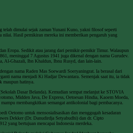
 telah dimulai sejak zaman Yunani Kuno, yakni filosof seperti
serta nilai. Hasil pemikiran mereka ini memberikan pengaruh yang
an Eropa. Sedikit atau jarang dari pemikir-pemikir Timur. Walaupun
i 1861, meninggal 7 Agustus 1941 juga dikenal dengan nama Gurudev.
, Al-Ghazali, Ibn Khaldun, Ibnu Rusyd, dan lain-lain.
r dengan nama Raden Mas Soewardi Soeryaningrat. Ia berasal dari
anti nama menjadi Ki Hadjar Dewantara. Semenjak saat itu, ia tidak
ik maupun hatinya.
S (Sekolah Dasar Belanda). Kemudian sempat melanjut ke STOVIA
 Sedyotomo, Midden Java, De Express, Oetoesan Hindia, Kaoem Moeda,
ingga mampu membangkitkan semangat antikolonial bagi pembacanya.
da Boedi Oetomo untuk mensosialisasikan dan menggugah kesadaran
wes Dekker (Dr. Danudirdja Setyabudhi) dan dr. Cipto
 1912 yang bertujuan mencapai Indonesia merdeka.