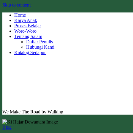
Skip to content
Home
Karya Anak
Proses Belajar
Woro-Woro
Tentang Salam
Daftar Penulis
Hubungi Kami
Katalog Sedapur
We Make The Road by Walking
Blog