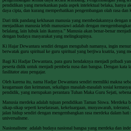
pendidikan yang menekankan pada aspek intelektual belaka, hanya a
daya cipta, dan kurang memperhatikan pengembangan olah rasa dan ka
Dari titik pandang kekhasan manusia yang membedakannya dengan mak
menjadikan manusia lebih manusiawi adalah dengan mengembangkan k
belalang, lain lubuk lain ikannya.” Manusia akan benar-benar menjadi
dengan budaya masyarakat yang melingkupinya.
Ki Hajar Dewantara sendiri dengan mengubah namanya, ingin menunjuk
berwatak guru spiritual ke guru spiritual yang berjiwa ksatria, yang
Bagi Ki Hadjar Dewantara, para guru hendaknya menjadi pribadi yan
peserta didik untuk menjadi pembela nusa dan bangsa. Dengan kata l
fasilitator atau pengajar.
Oleh karena itu, nama Hadjar Dewantara sendiri memiliki makna seba
keagamaan dan keimanan, sekaligus masalah-masalah sosial kemasya
pendidik, yang merupakan perantara Tuhan Maka Guru Sejati, sebe
Manusia merdeka adalah tujuan pendidikan Taman Siswa. Merdeka baik
sikap-sikap seperti keselarasan, kekeluargaan, musyawarah, tolera
jalan hidup sendiri dengan mengembangkan rasa merdeka dalam hati s
universalisme.
Nasionalisme adalah budaya nasional bangsa yang merdeka dan indep