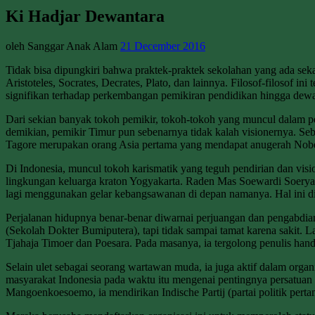
Ki Hadjar Dewantara
oleh Sanggar Anak Alam
21 December 2016
Tidak bisa dipungkiri bahwa praktek-praktek sekolahan yang ada seka
Aristoteles, Socrates, Decrates, Plato, dan lainnya. Filosof-filosof i
signifikan terhadap perkembangan pemikiran pendidikan hingga dewas
Dari sekian banyak tokoh pemikir, tokoh-tokoh yang muncul dalam pe
demikian, pemikir Timur pun sebenarnya tidak kalah visionernya. Se
Tagore merupakan orang Asia pertama yang mendapat anugerah Nobel da
Di Indonesia, muncul tokoh karismatik yang teguh pendirian dan vis
lingkungan keluarga kraton Yogyakarta. Raden Mas Soewardi Soeryani
lagi menggunakan gelar kebangsawanan di depan namanya. Hal ini dim
Perjalanan hidupnya benar-benar diwarnai perjuangan dan pengabd
(Sekolah Dokter Bumiputera), tapi tidak sampai tamat karena sakit.
Tjahaja Timoer dan Poesara. Pada masanya, ia tergolong penulis han
Selain ulet sebagai seorang wartawan muda, ia juga aktif dalam orga
masyarakat Indonesia pada waktu itu mengenai pentingnya persatuan
Mangoenkoesoemo, ia mendirikan Indische Partij (partai politik per