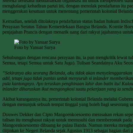
Mereka berusaha mendaftarkan organisasi ini untuk memperoleh statu
menghalangi kehadiran partai ini, dengan menolak pendaftaran itu pa
menggerakan kesatuan untuk menentang pemerintah kolonial Belanda
Kemudian, setelah ditolaknya pendaftaran status badan hukum Indisc
Perayaan Seratus Tahun Kemerdekaan Bangsa Belanda. Komite Boemip
penjajahan Prancis dengan menarik uang dari rakyat jajahannya untuk
Foto by Yanuar Surya
Sehubungan dengan rencana perayaan itu, ia pun mengkritik lewat tul
Semua, tetapi Semua untuk Satu Juga). Tulisan Seandainya Aku Seora
“Sekiranya aku seorang Belanda, aku tidak akan menyelenggarakan pe
adil, tetapi juga tidak pantas untuk menyuruh si inlander memberi
pula kantongnya. Ayo teruskan penghinaan lahir dan batin itu! K
inlander diharuskan ikut mengongkosi suatu pekerjaan yang ia sendir
Akibat karangannya itu, pemerintah kolonial Belanda melalui Guber
dengan menunjuk sebuah tempat tinggal yang boleh bagi seseorang u
Douwes Dekker dan Cipto Mangoenkoesoemo merasakan rekan seperju
tulisan itu menghasut rakyat untuk memusuhi dan memberontak pada
Mangoenkoesoemo dibuang ke pulau Banda. Namun mereka menghendaki
diijinkan ke Negeri Belanda sejak Agustus 1913 sebagai bagian da