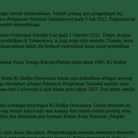
uangan meraih kemerdekaan. Setelah pulang dari pengasingan ini,
swa (Perguruan Nasional Tamansiswa) pada 3 Juli 1922. Perguruan ini
peroleh kemerdekaan.
rkan Ordonansi Sekolah Liar pada 1 Oktober 1932. Tetapi, dengan
endidikan di Tamansiswa, ia juga tetap rajin menulis. Namun, tema
isan-tulisan itulah dia berhasil meletakkan dasar-dasar pendidikan
bentuk Pusat Tenaga Rakyat (Putera) pada tahun 1943, Ki Hadjar
 Nama Ki Hadjar Dewantara bukan saja diabadikan sebagai seorang
ga ditetapkan sebagai Pahlawan Pergerakan Nasional melalui surat
usa dari Universitas Gajah Mada pada tahun 1957. Dua tahun setelah
nilai semangat perjuangan Ki Hadjar Dewantara. Dalam museum ini
 berupa karya tulis atau konsep dan risalah-risalah penting serta
ilm dan dilaminasi atas bantuan Badan Arsip Nasional. (Majelis
u cipta, karsa dan karya. Pengembangan manusia seutuhnya menuntut
tuhan perkembangan sebagai manusia. Beliau mengatakan, bahwa