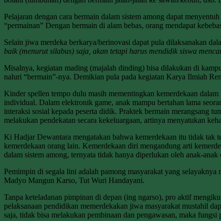
Pelajaran dengan cara bermain dalam sistem among dapat menyentuh 
“permainan” Dengan bermain di alam bebas, orang mendapat kebebasan 
Selain jiwa merdeka berkarya/berinovasi dapat pula dilaksanakan dal
baik (menurut silabus) saja, akan tetapi harus mendidik siswa men
Misalnya, kegiatan mading (majalah dinding) bisa dilakukan di kamp
naluri “bermain”-nya. Demikian pula pada kegiatan Karya Ilmiah Rem
Kinder spellen tempo dulu masih mementingkan kemerdekaan dalam int
individual. Dalam elektronik game, anak mampu bertahan lama seoran
interaksi sosial kepada peserta didik. Praktek bermain merangsang 
melakukan pendekatan secara kekeluargaan, artinya menyatukan keha
Ki Hadjar Dewantara mengatakan bahwa kemerdekaan itu tidak tak te
kemerdekaan orang lain. Kemerdekaan diri mengandung arti kemerdek
dalam sistem among, ternyata tidak hanya diperlukan oleh anak-anak
Pemimpin di segala lini adalah pamong masyarakat yang selayaknya
Madyo Mangun Karso, Tut Wuri Handayani.
Tanpa keteladanan pimpinan di depan (ing ngarso), pro aktif meng
pelaksanaan pendidikan memerdekakan jiwa masyarakat mustahil dapa
saja, tidak bisa melakukan pembinaan dan pengawasan, maka fungsi 