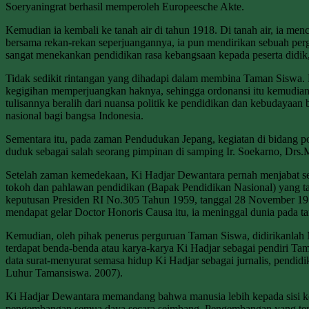
Soeryaningrat berhasil memperoleh Europeesche Akte.
Kemudian ia kembali ke tanah air di tahun 1918. Di tanah air, ia men
bersama rekan-rekan seperjuangannya, ia pun mendirikan sebuah perg
sangat menekankan pendidikan rasa kebangsaan kepada peserta didik
Tidak sedikit rintangan yang dihadapi dalam membina Taman Siswa. 
kegigihan memperjuangkan haknya, sehingga ordonansi itu kemudian d
tulisannya beralih dari nuansa politik ke pendidikan dan kebudayaan 
nasional bagi bangsa Indonesia.
Sementara itu, pada zaman Pendudukan Jepang, kegiatan di bidang po
duduk sebagai salah seorang pimpinan di samping Ir. Soekarno, D
Setelah zaman kemedekaan, Ki Hadjar Dewantara pernah menjabat se
tokoh dan pahlawan pendidikan (Bapak Pendidikan Nasional) yang tang
keputusan Presiden RI No.305 Tahun 1959, tanggal 28 November 1959
mendapat gelar Doctor Honoris Causa itu, ia meninggal dunia pada t
Kemudian, oleh pihak penerus perguruan Taman Siswa, didirikanlah 
terdapat benda-benda atau karya-karya Ki Hadjar sebagai pendiri Tam
data surat-menyurat semasa hidup Ki Hadjar sebagai jurnalis, pendid
Luhur Tamansiswa. 2007).
Ki Hadjar Dewantara memandang bahwa manusia lebih kepada sisi ke
pengembangan semua daya secara seimbang. Pengembangan yang terla