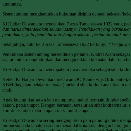
umumnya.
Sistem among mengharamkan hukuman disiplin dengan paksaan/kekej
Ki Hadjar Dewantara menetapkan 7 azas Tamansiswa 1922 yang pada
dan harus dimerdekakan seluas-luasnya. Pendidikan yang beralaskan
pendidikan, yaitu pemeliharaan dengan sebesar perhatian untuk men
Selanjutnya, butir ke-2 Azas Tamansiswa 1922 berbunyi,
“Pelajaran 
Pendidikan sistem among bersendikan pertama, Kodrat Alam sebagai
syarat untuk menghidupkan dan menggerakkan kekuatan lahir dan bat
Ki Hadjar Dewantara menempatkan jiwa merdeka sebagai sifat kodra
Ketika Ki Hadjar Dewantara melawan OO (Onderwijs Ordonantie), terl
KBM (kegiatan belajar mengajar) melalui sifat kodrati anak dalam n
anak.
Anak kucing dan satwa lain mempunyai naluri bermain (kinder spel
dakon, petak umpet. Dengan bermain, tersalurlah sifat kodrati/naluri
koordinasi otak-mata-tangan, otak-mulut-tangan.
Ki Hadjar Dewantara sering menganjurkan para pamong untuk mengaj
Indonesia pada tanah/pasir dan menandai kota-kota dengan batu, gun
botani (tumbuhan) dengan bermain jalan-jalan ke sawah/kebun, dsb. B