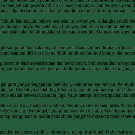
kan menjauhkan peserta didik dari masyarakatnya. Dan ternyata, pen
rsa. Jika berlanjut terus akan menjadikan manusia kurang humanis at
hluk lain adalah, bahwa manusia itu berbudaya, sedangkan makhluk la
ebudayaannya. Persoalannya, budaya dalam masyarakat itu berbeda-b
 manusia kalau ia hidup dalam budayanya sendiri. Manusia yang seutuhn
kan perubahan sikapnya dalam melaksanakan pendidikan. Yaitu dari sat
 mempersiapkan diri dan peserta didik untuk melindungi bangsa dan negar
g bermutu dalam kepribadian dan kerohanian, baru kemudian menyedia
ain, yang diutamakan sebagai pendidik, pertama-tama adalah fungsinya 
gai guru yang mengajarkan kebaikan, keluhuran, keutamaan. Pendidik 
rakatan. Modelnya adalah Kyai Semar (menjadi perantara antara Tuhan
narnya adalah berwatak pandita juga, yaitu mampu menyampaikan keh
 secara fisik, mental dan rohani. Namun, kemerdekaan pribadi ini di
nsi, kebersamaan, demokrasi, tanggungjawab dan disiplin. Sedangkan 
etiap orang melalui media pendidikan yang berlandaskan pada aspek-as
enden baik secara politis, ekonomis, maupun spiritual. Universalisme