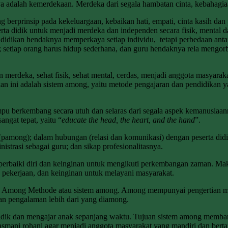
 adalah kemerdekaan. Merdeka dari segala hambatan cinta, kebahagiaa
 berprinsip pada kekeluargaan, kebaikan hati, empati, cinta kasih da
ta didik untuk menjadi merdeka dan independen secara fisik, mental 
didikan hendaknya memperkaya setiap individu, tetapi perbedaan anta
 setiap orang harus hidup sederhana, dan guru hendaknya rela mengo
an merdeka, sehat fisik, sehat mental, cerdas, menjadi anggota masyar
kan ini adalah sistem among, yaitu metode pengajaran dan pendidikan 
u berkembang secara utuh dan selaras dari segala aspek kemanusia
angat tepat, yaitu “
educate the head, the heart, and the hand
”.
pamong); dalam hubungan (relasi dan komunikasi) dengan peserta didi
nistrasi sebagai guru; dan sikap profesionalitasnya.
emperbaiki diri dan keinginan untuk mengikuti perkembangan zaman. Maka
 pekerjaan, dan keinginan untuk melayani masyarakat.
ah Among Methode atau sistem among. Among mempunyai pengertian me
 pengalaman lebih dari yang diamong.
idik dan mengajar anak sepanjang waktu. Tujuan sistem among memba
at jasmani rohani agar menjadi anggota masyarakat yang mandiri dan ber