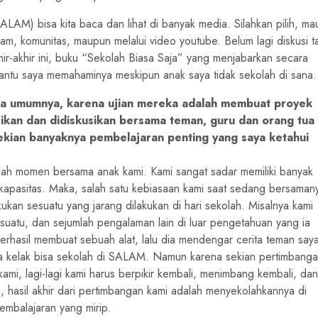
ALAM) bisa kita baca dan lihat di banyak media. Silahkan pilih, ma
eam, komunitas, maupun melalui video youtube. Belum lagi diskusi t
khir-akhir ini, buku “Sekolah Biasa Saja” yang menjabarkan secara
antu saya memahaminya meskipun anak saya tidak sekolah di sana.
ada umumnya, karena ujian mereka adalah membuat proyek
asikan dan didiskusikan bersama teman, guru dan orang tua
 sekian banyaknya pembelajaran penting yang saya ketahui
mlah momen bersama anak kami. Kami sangat sadar memiliki banyak
kapasitas. Maka, salah satu kebiasaan kami saat sedang bersaman
ukan sesuatu yang jarang dilakukan di hari sekolah. Misalnya kami
atu, dan sejumlah pengalaman lain di luar pengetahuan yang ia
erhasil membuat sebuah alat, lalu dia mendengar cerita teman say
ya kelak bisa sekolah di SALAM. Namun karena sekian pertimbang
kami, lagi-lagi kami harus berpikir kembali, menimbang kembali, dan
, hasil akhir dari pertimbangan kami adalah menyekolahkannya di
pembalajaran yang mirip.