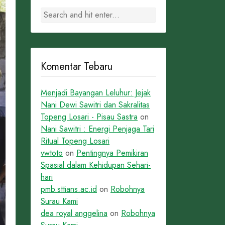
Komentar Tebaru
Menjadi Bayangan Leluhur: Jejak
Nani Dewi Sawitri dan Sakralitas
Topeng Losari - Pisau Sastra
on
Nani Sawitri : Energi Penjaga Tari
Ritual Topeng Losari
vwtoto
on
Pentingnya Pemikiran
Spasial dalam Kehidupan Sehari-
hari
pmb.sttians.ac.id
on
Robohnya
Surau Kami
dea royal anggelina
on
Robohnya