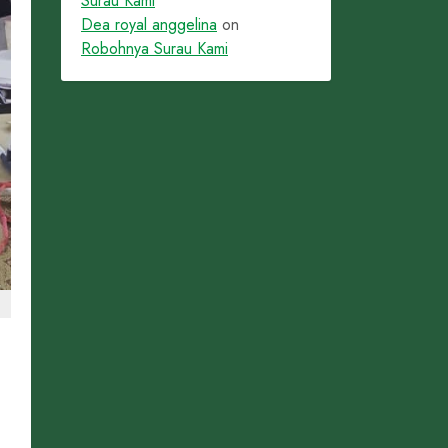
Surau Kami
Dea royal anggelina
on
Robohnya Surau Kami