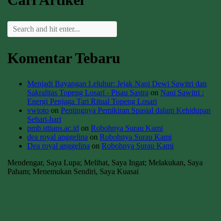
Komentar Tebaru
Menjadi Bayangan Leluhur: Jejak Nani Dewi Sawitri dan
Sakralitas Topeng Losari - Pisau Sastra
on
Nani Sawitri :
Energi Penjaga Tari Ritual Topeng Losari
vwtoto
on
Pentingnya Pemikiran Spasial dalam Kehidupan
Sehari-hari
pmb.sttians.ac.id
on
Robohnya Surau Kami
dea royal anggelina
on
Robohnya Surau Kami
Dea royal anggelina
on
Robohnya Surau Kami
Mendengar, Saya Lupa; Melihat, Saya Ingat; Melakukan, Saya
Paham; Menemukan Sendiri, Saya Kuasai