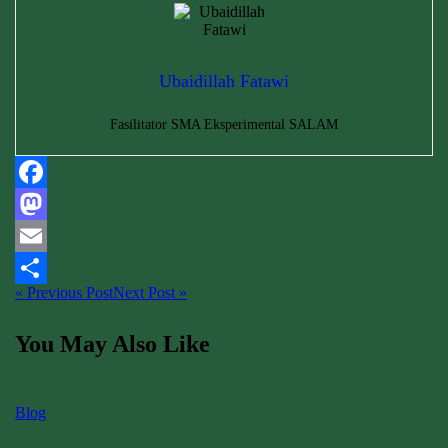
Ubaidillah Fatawi
Fasilitator SMA Eksperimental SALAM
Facebook
Mastodon
Email
« Previous Post
Next Post »
Share
You May Also Like
Blog