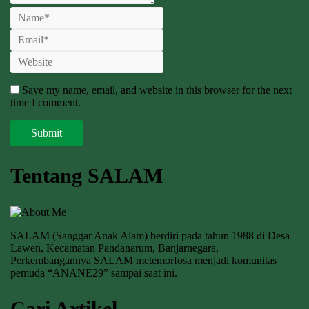
Save my name, email, and website in this browser for the next
time I comment.
Tentang SALAM
SALAM (Sanggar Anak Alam) berdiri pada tahun 1988 di Desa
Lawen, Kecamatan Pandanarum, Banjarnegara,
Perkembangannya SALAM metemorfosa menjadi komunitas
pemuda “ANANE29” sampai saat ini.
Cari Artikel