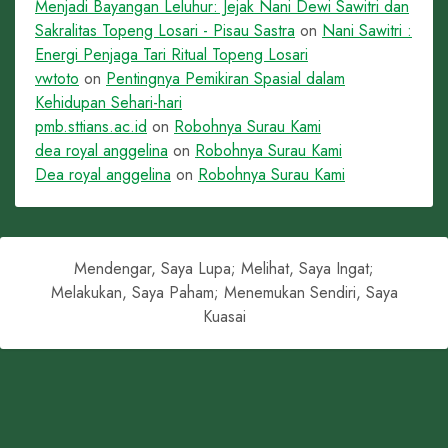
Menjadi Bayangan Leluhur: Jejak Nani Dewi Sawitri dan
Sakralitas Topeng Losari - Pisau Sastra
on
Nani Sawitri :
Energi Penjaga Tari Ritual Topeng Losari
vwtoto
on
Pentingnya Pemikiran Spasial dalam
Kehidupan Sehari-hari
pmb.sttians.ac.id
on
Robohnya Surau Kami
dea royal anggelina
on
Robohnya Surau Kami
Dea royal anggelina
on
Robohnya Surau Kami
Mendengar, Saya Lupa; Melihat, Saya Ingat;
Melakukan, Saya Paham; Menemukan Sendiri, Saya
Kuasai