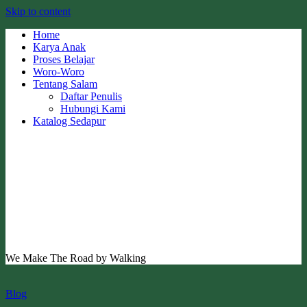
Skip to content
Home
Karya Anak
Proses Belajar
Woro-Woro
Tentang Salam
Daftar Penulis
Hubungi Kami
Katalog Sedapur
We Make The Road by Walking
Blog