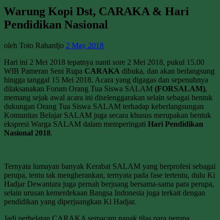
Warung Kopi Dst, CARAKA & Hari
Pendidikan Nasional
oleh Toto Rahardjo
2 May 2018
Hari ini 2 Mei 2018 tepatnya nanti sore 2 Mei 2018, pukul 15.00
WIB Pameran Seni Rupa
CARAKA
dibuka, dan akan berlangsung
hingga tanggal 15 Mei 2018. Acara yang digagas dan sepenuhnya
dilaksanakan Forum Orang Tua Siswa SALAM
(FORSALAM)
,
memang sejak awal acara ini diselenggarakan selain sebagai bentuk
dukungan Orang Tua Siswa SALAM terhadap keberlangsungan
Komunitas Belajar SALAM juga secara khusus merupakan bentuk
ekspresi Warga SALAM dalam memperingati
Hari Pendidikan
Nasional 2018
.
Ternyata lumayan banyak Kerabat SALAM yang berprofesi sebagai
perupa, tentu tak mengherankan, ternyata pada fase tertentu, dulu Ki
Hadjar Dewantara juga pernah berjuang bersama-sama para perupa,
selain urusan kemerdekaan Bangsa Indonesia juga terkait dengan
pendidikan yang diperjuangkan Ki Hadjar.
Jadi perhelatan CARAKA semacam napak tilas para perupa