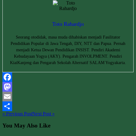
Toto Rahardjo
Seorang otodidak, masa muda dihabiskan menjadi Fasilitator
Pendidikan Popular di Jawa Tengah, DIY, NTT dan Papua. Pernah
menjadi Ketua Dewan Pendidikan INSIST. Pendiri Akademi
Kebudayaan Yogya (AKY). Pengarah INVOLPMENT. Pendiri
KiaiKanjeng dan Pengarah Sekolah Alternatif SALAM Yogyakarta.
Facebook
Mastodon
Email
« Previous Post
Next Post »
Share
You May Also Like