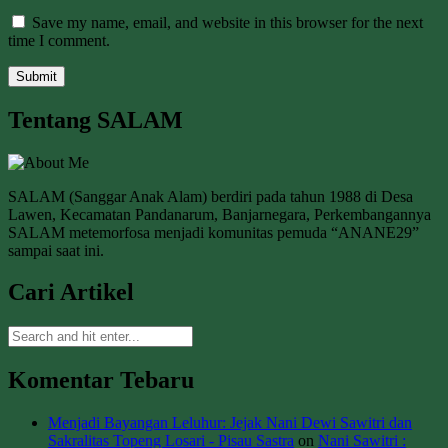
Save my name, email, and website in this browser for the next
time I comment.
Tentang SALAM
SALAM (Sanggar Anak Alam) berdiri pada tahun 1988 di Desa
Lawen, Kecamatan Pandanarum, Banjarnegara, Perkembangannya
SALAM metemorfosa menjadi komunitas pemuda “ANANE29”
sampai saat ini.
Cari Artikel
Komentar Tebaru
Menjadi Bayangan Leluhur: Jejak Nani Dewi Sawitri dan
Sakralitas Topeng Losari - Pisau Sastra
on
Nani Sawitri :