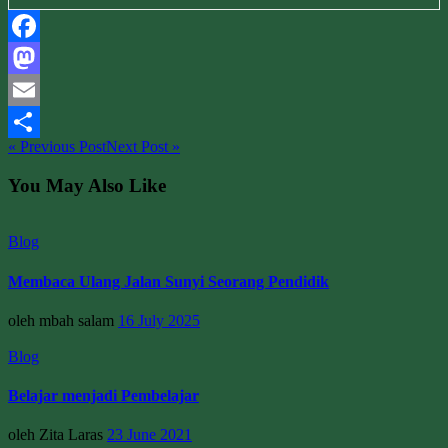
Facebook
Mastodon
Email
« Previous Post
Next Post »
Share
You May Also Like
Blog
Membaca Ulang Jalan Sunyi Seorang Pendidik
oleh mbah salam
16 July 2025
Blog
Belajar menjadi Pembelajar
oleh Zita Laras
23 June 2021