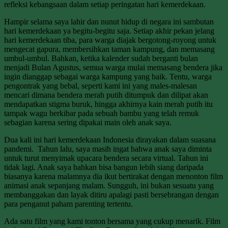
refleksi kebangsaan dalam setiap peringatan hari kemerdekaan.
Hampir selama saya lahir dan nunut hidup di negara ini sambutan
hari kemerdekaan ya begitu-begitu saja. Setiap akhir pekan jelang
hari kemerdekaan tiba, para warga diajak bergotong-royong untuk
mengecat gapura, membersihkan taman kampung, dan memasang
umbul-umbul. Bahkan, ketika kalender sudah berganti bulan
menjadi Bulan Agustus, semua warga mulai memasang bendera jika
ingin dianggap sebagai warga kampung yang baik. Tentu, warga
pengontrak yang bebal, seperti kami ini yang males-malesan
mencari dimana bendera merah putih ditumpuk dan dilipat akan
mendapatkan stigma buruk, hingga akhirnya kain merah putih itu
tampak wagu berkibar pada sebuah bambu yang telah remuk
sebagian karena sering dipakai main oleh anak saya.
Dua kali ini hari kemerdekaan Indonesia dirayakan dalam suasana
pandemi. Tahun lalu, saya masih ingat bahwa anak saya diminta
untuk turut menyimak upacara bendera secara virtual. Tahun ini
tidak lagi. Anak saya bahkan bisa bangun lebih siang daripada
biasanya karena malamnya dia ikut bertirakat dengan menonton film
animasi anak sepanjang malam. Sungguh, ini bukan sesuatu yang
membanggakan dan layak ditiru apalagi pasti bersebrangan dengan
para penganut paham parenting tertentu.
Ada satu film yang kami tonton bersama yang cukup menarik. Film