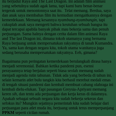
itu berjudul Raya and The Last Dragon. Ini adalah film animasi
yang sebetulnya sudah agak lama, tapi kami baru benar-benar
tergerak untuk menontonnya saat itu. Telat memang. Berdua, saya
dan anak saya membahas film itu kemudian mengaitkannya dengan
kemerdekaan. Memang kesannya
nyambung-nyambungin
, tapi
cukuplah anak saya mengerti bahwa keutuhan sebuah bangsa itu
dapat tercapai apabila banyak pihak mau bekerja sama dan penuh
perjuangan. Sama halnya dengan cerita dalam film animasi Raya
and The last Dragon ini, dimana tokoh utamanya yang bernama
Raya berjuang untuk mempersatukan rakyatnya di tanah Kumandra.
Ya, sama kan dengan negara kita, tokoh utama wanitanya juga
sedang berusaha mempersatukan rakyatnya. Eeh, gimana?
Bagaimana pun peringatan kemerdekaan berulangkali dirasa hanya
menjadi seremonial. Bahkan ketika pandemi pun, esensi
perayaannya tetap berjalan seperti biasa seolah memang sudah
menjadi agenda rutin tahunan. Tidak ada yang berbeda di tahun ini,
selain kemarin atlet bulu tangkis kita berhasil merebut medali emas
di tengah situasi pandemi dan kembali membuat cabang olahraga ini
kembali dielu-elukan. Tapi pasangan Greysia-Apriyani memang
keren
sih
, dan tentu ada perjuangan dan kerja keras di dalamnya.
Apakah sebagai sebuah negara kita sudah bekerja sekeras dan
sefokus itu? Mungkin sejatinya pemerintah kita sudah belajar dari
perjuangan para atlet muda itu, berjuang untuk terus memperpanjang
PPKM
seperti cicilan rumah.