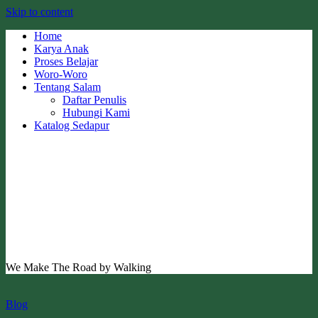
Skip to content
Home
Karya Anak
Proses Belajar
Woro-Woro
Tentang Salam
Daftar Penulis
Hubungi Kami
Katalog Sedapur
We Make The Road by Walking
Blog