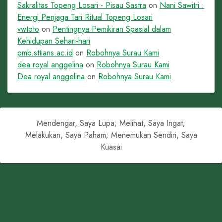
Sakralitas Topeng Losari - Pisau Sastra
on
Nani Sawitri :
Energi Penjaga Tari Ritual Topeng Losari
vwtoto
on
Pentingnya Pemikiran Spasial dalam
Kehidupan Sehari-hari
pmb.sttians.ac.id
on
Robohnya Surau Kami
dea royal anggelina
on
Robohnya Surau Kami
Dea royal anggelina
on
Robohnya Surau Kami
Mendengar, Saya Lupa; Melihat, Saya Ingat;
Melakukan, Saya Paham; Menemukan Sendiri, Saya
Kuasai