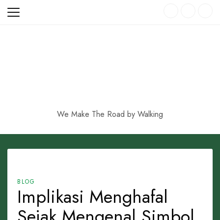
Skip
to
content
We Make The Road by Walking
BLOG
Implikasi Menghafal
Sejak Mengenal Simbol