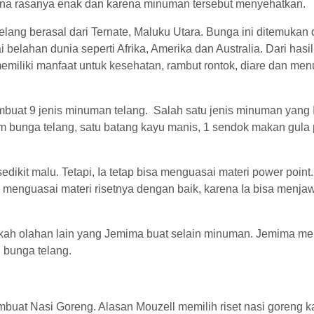
ena rasanya enak dan karena minuman tersebut menyehatkan.
ang berasal dari Ternate, Maluku Utara. Bunga ini ditemukan d
lahan dunia seperti Afrika, Amerika dan Australia. Dari hasil 
miliki manfaat untuk kesehatan, rambut rontok, diare dan men
mbuat 9 jenis minuman telang. Salah satu jenis minuman yang 
um bunga telang, satu batang kayu manis, 1 sendok makan gula 
ikit malu. Tetapi, Ia tetap bisa menguasai materi power point.
menguasai materi risetnya dengan baik, karena Ia bisa menj
kah olahan lain yang Jemima buat selain minuman. Jemima m
 bunga telang.
buat Nasi Goreng. Alasan Mouzell memilih riset nasi goreng ka