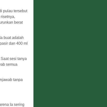
i pulau tersebut
risetnya,
urunkan berat
Ia buat adalah
pasir dan 400 ml
 Saat sesi tanya
awab semua
enjawab tanpa
rena Ia sering