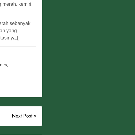
 merah, kemiri,
merah sebanyak
lah yang
asinya.[]
arum,
Next Post »