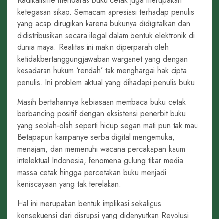
Radikalisme mendaras buku cetak juga merupakan
ketegasan sikap. Semacam apresiasi terhadap penulis
yang acap dirugikan karena bukunya didigitalkan dan
didistribusikan secara ilegal dalam bentuk elektronik di
dunia maya. Realitas ini makin diperparah oleh
ketidakbertanggungjawaban warganet yang dengan
kesadaran hukum ‘rendah’ tak menghargai hak cipta
penulis. Ini problem aktual yang dihadapi penulis buku.
Masih bertahannya kebiasaan membaca buku cetak
berbanding positif dengan eksistensi penerbit buku
yang seolah-olah seperti hidup segan mati pun tak mau.
Betapapun kampanye serba digital mengemuka,
menajam, dan memenuhi wacana percakapan kaum
intelektual Indonesia, fenomena gulung tikar media
massa cetak hingga percetakan buku menjadi
keniscayaan yang tak terelakan.
Hal ini merupakan bentuk implikasi sekaligus
konsekuensi dari disrupsi yang didenyutkan Revolusi