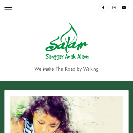
Skip
to
content
We Make The Road by Walking