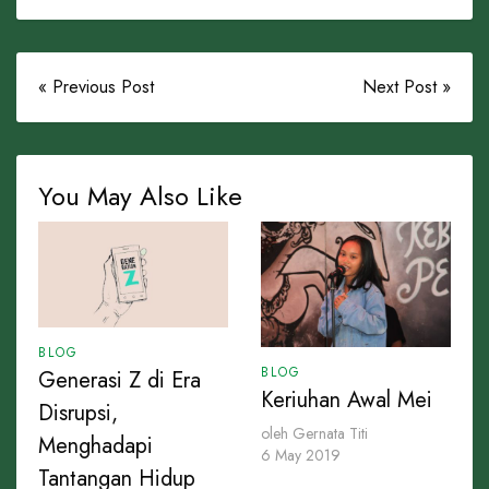
« Previous Post
Next Post »
You May Also Like
BLOG
BLOG
Generasi Z di Era
Keriuhan Awal Mei
Disrupsi,
oleh Gernata Titi
Menghadapi
6 May 2019
Tantangan Hidup