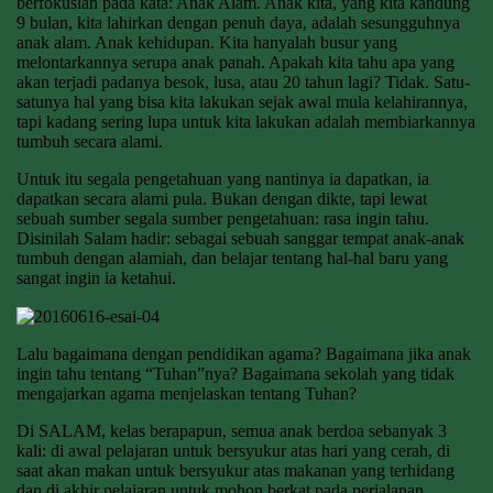
berfokuslah pada kata: Anak Alam. Anak kita, yang kita kandung
9 bulan, kita lahirkan dengan penuh daya, adalah sesungguhnya
anak alam. Anak kehidupan. Kita hanyalah busur yang
melontarkannya serupa anak panah. Apakah kita tahu apa yang
akan terjadi padanya besok, lusa, atau 20 tahun lagi? Tidak. Satu-
satunya hal yang bisa kita lakukan sejak awal mula kelahirannya,
tapi kadang sering lupa untuk kita lakukan adalah membiarkannya
tumbuh secara alami.
Untuk itu segala pengetahuan yang nantinya ia dapatkan, ia
dapatkan secara alami pula. Bukan dengan dikte, tapi lewat
sebuah sumber segala sumber pengetahuan: rasa ingin tahu.
Disinilah Salam hadir: sebagai sebuah sanggar tempat anak-anak
tumbuh dengan alamiah, dan belajar tentang hal-hal baru yang
sangat ingin ia ketahui.
Lalu bagaimana dengan pendidikan agama? Bagaimana jika anak
ingin tahu tentang “Tuhan”nya? Bagaimana sekolah yang tidak
mengajarkan agama menjelaskan tentang Tuhan?
Di SALAM, kelas berapapun, semua anak berdoa sebanyak 3
kali: di awal pelajaran untuk bersyukur atas hari yang cerah, di
saat akan makan untuk bersyukur atas makanan yang terhidang
dan di akhir pelajaran untuk mohon berkat pada perjalanan