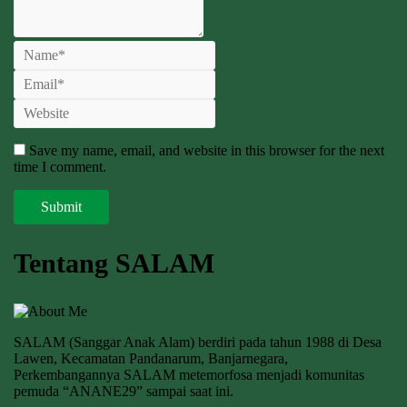
Save my name, email, and website in this browser for the next
time I comment.
Tentang SALAM
SALAM (Sanggar Anak Alam) berdiri pada tahun 1988 di Desa
Lawen, Kecamatan Pandanarum, Banjarnegara,
Perkembangannya SALAM metemorfosa menjadi komunitas
pemuda “ANANE29” sampai saat ini.