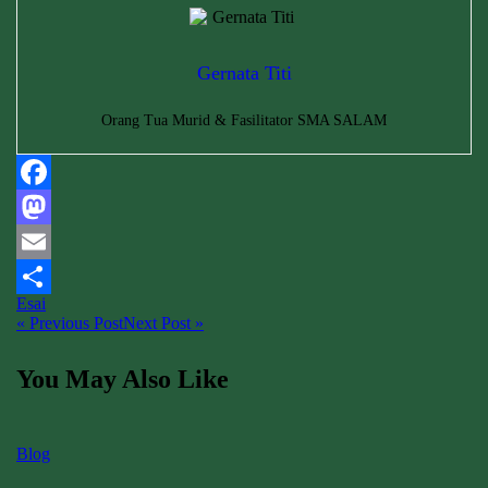
Gernata Titi
Orang Tua Murid & Fasilitator SMA SALAM
Facebook
Mastodon
Email
Esai
Share
« Previous Post
Next Post »
You May Also Like
Blog