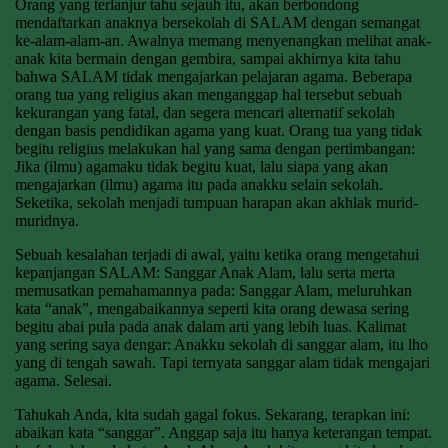
Orang yang terlanjur tahu sejauh itu, akan berbondong
mendaftarkan anaknya bersekolah di SALAM dengan semangat
ke-alam-alam-an. Awalnya memang menyenangkan melihat anak-
anak kita bermain dengan gembira, sampai akhirnya kita tahu
bahwa SALAM tidak mengajarkan pelajaran agama. Beberapa
orang tua yang religius akan menganggap hal tersebut sebuah
kekurangan yang fatal, dan segera mencari alternatif sekolah
dengan basis pendidikan agama yang kuat. Orang tua yang tidak
begitu religius melakukan hal yang sama dengan pertimbangan:
Jika (ilmu) agamaku tidak begitu kuat, lalu siapa yang akan
mengajarkan (ilmu) agama itu pada anakku selain sekolah.
Seketika, sekolah menjadi tumpuan harapan akan akhlak murid-
muridnya.
Sebuah kesalahan terjadi di awal, yaitu ketika orang mengetahui
kepanjangan SALAM: Sanggar Anak Alam, lalu serta merta
memusatkan pemahamannya pada: Sanggar Alam, meluruhkan
kata “anak”, mengabaikannya seperti kita orang dewasa sering
begitu abai pula pada anak dalam arti yang lebih luas. Kalimat
yang sering saya dengar: Anakku sekolah di sanggar alam, itu lho
yang di tengah sawah. Tapi ternyata sanggar alam tidak mengajari
agama. Selesai.
Tahukah Anda, kita sudah gagal fokus. Sekarang, terapkan ini:
abaikan kata “sanggar”. Anggap saja itu hanya keterangan tempat.