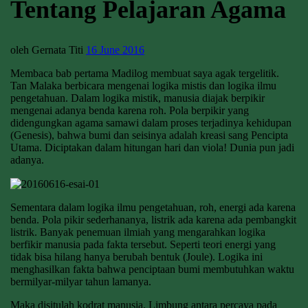
Tentang Pelajaran Agama
oleh Gernata Titi
16 June 2016
Membaca bab pertama Madilog membuat saya agak tergelitik.
Tan Malaka berbicara mengenai logika mistis dan logika ilmu
pengetahuan. Dalam logika mistik, manusia diajak berpikir
mengenai adanya benda karena roh. Pola berpikir yang
didengungkan agama samawi dalam proses terjadinya kehidupan
(Genesis), bahwa bumi dan seisinya adalah kreasi sang Pencipta
Utama. Diciptakan dalam hitungan hari dan viola! Dunia pun jadi
adanya.
Sementara dalam logika ilmu pengetahuan, roh, energi ada karena
benda. Pola pikir sederhananya, listrik ada karena ada pembangkit
listrik. Banyak penemuan ilmiah yang mengarahkan logika
berfikir manusia pada fakta tersebut. Seperti teori energi yang
tidak bisa hilang hanya berubah bentuk (Joule). Logika ini
menghasilkan fakta bahwa penciptaan bumi membutuhkan waktu
bermilyar-milyar tahun lamanya.
Maka disitulah kodrat manusia. Limbung antara percaya pada