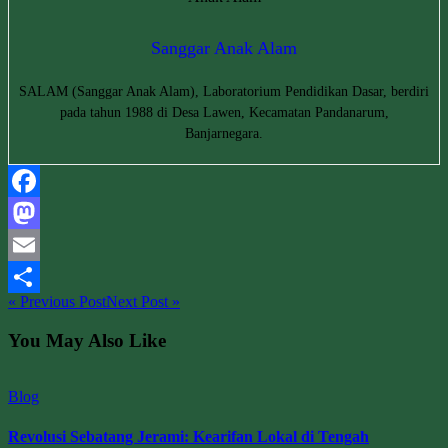
Sanggar Anak Alam
SALAM (Sanggar Anak Alam), Laboratorium Pendidikan Dasar, berdiri
pada tahun 1988 di Desa Lawen, Kecamatan Pandanarum,
Banjarnegara.
Facebook
Mastodon
Email
« Previous Post
Next Post »
Share
You May Also Like
Blog
Revolusi Sebatang Jerami: Kearifan Lokal di Tengah