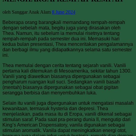
oleh Sanggar Anak Alam
8 June 2024
Beberapa orang barangkali memandang rempah-rempah
dengan sebelah mata, begitu juga yang dirasakan oleh
Thea. Namun, itu sebelum ia memulai risetnya tentang
rempah-rempah pada semester dua ini. Memasuki hari
kedua bulan presentasi, Thea menceritakan pengalamannya
dan berbagi ilmu yang didapatkannya selama satu semester
ini.
Thea memulai dengan cerita tentang sejarah vanili. Vanili
pertama kali ditemukan di Mesoamerika, sekitar tahun 1300.
Vanili yang diawetkan biasanya dipergunakan sebagai
pengharum ruangan kuil suci. Sedangkan vanili basah
(mentah) biasanya dipergunakan sebagai obat gigitan
serangga berbisa dan menyembuhkan luka.
Selain itu vanili juga dipergunakan untuk mengatasi masalah
kewanitaan, termasuk hysteria dan depresi. Thea
menjelaskan, pada masa itu di Eropa, vanili dikenal sebagai
stimulan saraf. Pada saat pra-perang dunia II, mengutip dari
King’s American Dispensatory, vanila digunakan sebagai
stimulan aromatik. Vanila dapat meningkatkan energi otot,
berguna juga dalam infus untuk hysteria, rematik dan demam