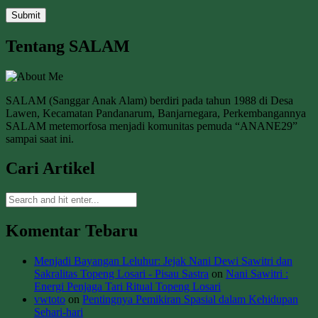
Tentang SALAM
SALAM (Sanggar Anak Alam) berdiri pada tahun 1988 di Desa
Lawen, Kecamatan Pandanarum, Banjarnegara, Perkembangannya
SALAM metemorfosa menjadi komunitas pemuda “ANANE29”
sampai saat ini.
Cari Artikel
Komentar Tebaru
Menjadi Bayangan Leluhur: Jejak Nani Dewi Sawitri dan
Sakralitas Topeng Losari - Pisau Sastra
on
Nani Sawitri :
Energi Penjaga Tari Ritual Topeng Losari
vwtoto
on
Pentingnya Pemikiran Spasial dalam Kehidupan
Sehari-hari