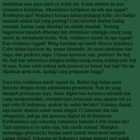
intelektual atau para ustad ya boleh lah. Kalau menteri itu kan
urusannya kebijakan. Masalahnya kebijakan itu ada apa
nggak
?
Realitanya apa? Makanya kenapa dalam pedagogi kritis cara hadap-
masalah adalah hal yang penting? Cara tersebut disebut hadap
masalah, karena yang dihadapi itu adalah masalah. Tentang
bagaimana masalah dihadapi dan ditemukan sehingga orang yang
melek itu memahami realita. Nah, realitanya seperti itu apa
nggak
?
Kan realitanya
nggak
!
Wong
kawinan aja masih ditanya ijazahnya.
Coba dalam kawinan itu, semua disebutin. Ini nanti sambutan dari
siapa, dari profesor siapa. Urusan kawinan saja, profesor! Itu haji
itu, haji kan sebetulnya pangkat ketika orang-orang sedang naik haji
di sana. Kalau udah pulang naik pesawat ya bukan haji lagi! Itu aja
dijadikan gelar kok, apalagi yang perguruan tinggi?
Saya kira realitanya masih seperti itu. Belum lagi kalau nanti
bertemu dengan rezim administrasi prosedural. Nah ini yang
menjadi pertanyaan saya, dunia digital kan harusnya menjadi alat
yang mempermudah, mempercepat pelayanan atau apapun lah ya
tapi coba di Indonesia, apakah itu sudah berlaku? Katanya digital,
tapi masih diminta untuk tanda tangan 15 halaman dan lain
sebagainya, jadi ga ada gunanya digital itu di Indonesia.
Kelihatannya saja sekarang zamannya Industri 4 titik berapa itu?
Tapi (nyatanya) ya sama saja, kita masih manual. Mungkin
menunggu generasi ke berapa nanti (untuk betul-betul menjadi
zaman digital). Sekarang ini bukannya zaman industri tapi sudah