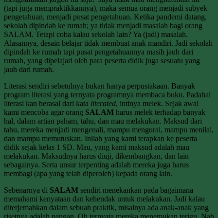
(tapi juga mempraktikkannya), maka semua orang menjadi subyek
pengetahuan, menjadi pusat pengetahuan. Ketika pandemi datang,
sekolah dipindah ke rumah; ya tidak menjadi masalah bagi orang
SALAM. Tetapi coba kalau sekolah lain? Ya (jadi) masalah.
Alasannya, desain belajar tidak membuat anak mandiri. Jadi sekolah
dipindah ke rumah tapi pusat pengetahuannya masih jauh dari
rumah, yang dipelajari oleh para peserta didik juga sesuatu yang
jauh dari rumah.
Literasi sendiri sebetulnya bukan hanya perpustakaan. Banyak
program literasi yang ternyata programnya membaca buku. Padahal
literasi kan berasal dari kata
literated
, intinya melek. Sejak awal
kami mencoba agar orang
SALAM
harus melek terhadap banyak
hal, dalam artian paham, tahu, dan mau melakukan. Maksud dari
tahu, mereka menjadi mengenali, mampu mengurai, mampu menilai,
dan mampu memutuskan. Inilah yang kami terapkan ke peserta
didik sejak kelas 1 SD. Mau, yang kami maksud adalah mau
melakukan. Maksudnya harus diuji, dikembangkan, dan lain
sebagainya. Serta unsur terpenting adalah mereka juga harus
membagi (apa yang telah diperoleh) kepada orang lain.
Sebenarnya di
SALAM
sendiri menekankan pada bagaimana
memahami kenyataan dan kehendak untuk melakukan. Jadi kalau
diterjemahkan dalam sebuah praktik, misalnya ada anak-anak yang
risetnya adalah pangan. Oh ternyata mereka menemukan terigu. Nah