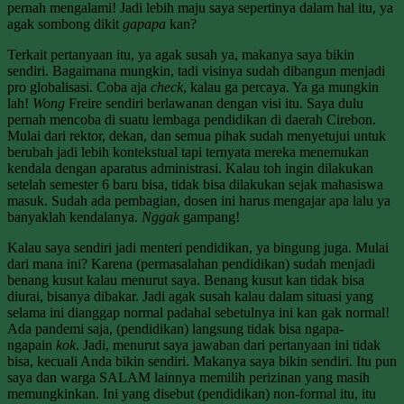
pernah mengalami! Jadi lebih maju saya sepertinya dalam hal itu, ya
agak sombong dikit
gapapa
kan?
Terkait pertanyaan itu, ya agak susah ya, makanya saya bikin
sendiri. Bagaimana mungkin, tadi visinya sudah dibangun menjadi
pro globalisasi. Coba aja
check
, kalau ga percaya. Ya ga mungkin
lah!
Wong
Freire sendiri berlawanan dengan visi itu. Saya dulu
pernah mencoba di suatu lembaga pendidikan di daerah Cirebon.
Mulai dari rektor, dekan, dan semua pihak sudah menyetujui untuk
berubah jadi lebih kontekstual tapi ternyata mereka menemukan
kendala dengan aparatus administrasi. Kalau toh ingin dilakukan
setelah semester 6 baru bisa, tidak bisa dilakukan sejak mahasiswa
masuk. Sudah ada pembagian, dosen ini harus mengajar apa lalu ya
banyaklah kendalanya.
Nggak
gampang!
Kalau saya sendiri jadi menteri pendidikan, ya bingung juga. Mulai
dari mana ini? Karena (permasalahan pendidikan) sudah menjadi
benang kusut kalau menurut saya. Benang kusut kan tidak bisa
diurai, bisanya dibakar. Jadi agak susah kalau dalam situasi yang
selama ini dianggap normal padahal sebetulnya ini kan gak normal!
Ada pandemi saja, (pendidikan) langsung tidak bisa ngapa-
ngapain
kok
. Jadi, menurut saya jawaban dari pertanyaan ini tidak
bisa, kecuali Anda bikin sendiri. Makanya saya bikin sendiri. Itu pun
saya dan warga SALAM lainnya memilih perizinan yang masih
memungkinkan. Ini yang disebut (pendidikan) non-formal itu, itu