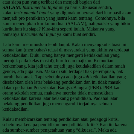
atau siapa pun yang terlibat dan menjadi bagian dari
SALAM
.
Instrumental Input
ini ya harus dikuasai sendiri,
kalau
Instrumental Input
yang digunakan berasal dari luar pasti akan
menjadi pro pemikiran yang justru kami tentang. Contohnya, bila
kami menerapkan kurikulum luar (SALAM), nah
pikirin
yang bikin
kurikulum itu siapa? Kira-kira seperti itulah. Makanya yang
namanya
Instrumental Input
ya kami buat sendiri.
Lalu kami merumuskan lebih lanjut. Kalau menyangkut situasi ini
semua kan (membahas) relasi di masyarakat yang akhirnya terdapat
ketidakadilan. Dulu, orang hanya mengerti ketidakadilan yang
merujuk pada kelas (sosial), buruh dan majikan. Kemudian
berkembang, kita jadi tahu terjadi juga ketidakadilan dalam ranah
gender, ada juga usia. Maka di situ terdapat hak perempuan, hak
buruh, hak anak. Tapi sebetulnya ada juga
loh
ketidakadilan yang
disebabkan oleh latar belakang pendidikan dan ini tidak masuk
dalam perhatian Perserikatan Bangsa-Bangsa (PBB). PBB kan
orang sekolah semua, makanya mereka tidak memasukkan
ketidakadilan karena latar belakang pendidikan. Padahal latar
belakang pendidikan juga memengaruhi terjadinya sebuah
ketidakadilan.
Kalau membicarakan tentang pendidikan atau pedagogi kritis,
sebetulnya kenapa pendidikan menjadi tidak kritis? Kan itu karena
ada sumber-sumber pengetahuan yang “dikuasai”. Maka ada