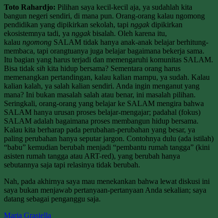
Toto Rahardjo:
Pilihan saya kecil-kecil aja, ya sudahlah kita
bangun negeri sendiri, di mana pun. Orang-orang kalau ngomong
pendidikan yang dipikirkan sekolah, tapi
nggak
dipikirkan
ekosistemnya tadi, ya
nggak
bisalah. Oleh karena itu,
kalau
ngomong
SALAM tidak hanya anak-anak belajar berhitung-
membaca, tapi orangtuanya juga belajar bagaimana bekerja sama.
Itu bagian yang harus terjadi dan memengaruhi komunitas SALAM.
Bisa tidak
sih
kita hidup bersama? Sementara orang harus
memenangkan pertandingan, kalau kalian mampu, ya sudah. Kalau
kalian kalah, ya salah kalian sendiri. Anda ingin menganut yang
mana? Ini bukan masalah salah atau benar, ini masalah pilihan.
Seringkali, orang-orang yang belajar ke SALAM mengira bahwa
SALAM hanya urusan proses belajar-mengajar; padahal (fokus)
SALAM adalah bagaimana proses membangun hidup bersama.
Kalau kita berharap pada perubahan-perubahan yang besar, ya
paling perubahan hanya seputar jargon. Contohnya dulu (ada istilah)
“babu” kemudian berubah menjadi “pembantu rumah tangga” (kini
asisten rumah tangga atau ART-red), yang berubah hanya
sebutannya saja tapi relasinya tidak berubah.
Nah, pada akhirnya saya mau menekankan bahwa lewat diskusi ini
saya bukan menjawab pertanyaan-pertanyaan Anda sekalian; saya
datang sebagai penganggu saja.
Maria Grasiella