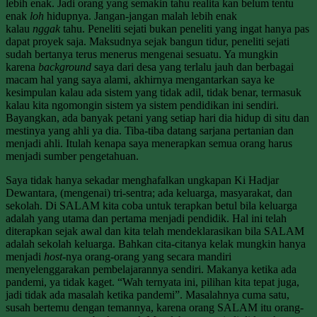
lebih enak. Jadi orang yang semakin tahu realita kan belum tentu
enak
loh
hidupnya. Jangan-jangan malah lebih enak
kalau
nggak
tahu. Peneliti sejati bukan peneliti yang ingat hanya pas
dapat proyek saja. Maksudnya sejak bangun tidur, peneliti sejati
sudah bertanya terus menerus mengenai sesuatu. Ya mungkin
karena
background
saya dari desa yang terlalu jauh dan berbagai
macam hal yang saya alami, akhirnya mengantarkan saya ke
kesimpulan kalau ada sistem yang tidak adil, tidak benar, termasuk
kalau kita ngomongin sistem ya sistem pendidikan ini sendiri.
Bayangkan, ada banyak petani yang setiap hari dia hidup di situ dan
mestinya yang ahli ya dia. Tiba-tiba datang sarjana pertanian dan
menjadi ahli. Itulah kenapa saya menerapkan semua orang harus
menjadi sumber pengetahuan.
Saya tidak hanya sekadar menghafalkan ungkapan Ki Hadjar
Dewantara, (mengenai) tri-sentra; ada keluarga, masyarakat, dan
sekolah. Di SALAM kita coba untuk terapkan betul bila keluarga
adalah yang utama dan pertama menjadi pendidik. Hal ini telah
diterapkan sejak awal dan kita telah mendeklarasikan bila SALAM
adalah sekolah keluarga. Bahkan cita-citanya kelak mungkin hanya
menjadi
host
-nya orang-orang yang secara mandiri
menyelenggarakan pembelajarannya sendiri. Makanya ketika ada
pandemi, ya tidak kaget. “Wah ternyata ini, pilihan kita tepat juga,
jadi tidak ada masalah ketika pandemi”. Masalahnya cuma satu,
susah bertemu dengan temannya, karena orang SALAM itu orang-