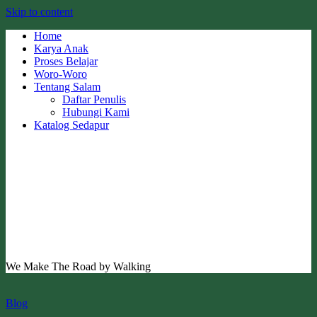
Skip to content
Home
Karya Anak
Proses Belajar
Woro-Woro
Tentang Salam
Daftar Penulis
Hubungi Kami
Katalog Sedapur
We Make The Road by Walking
Blog