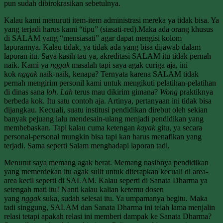
pun sudah dibirokrasikan sebetulnya.
Kalau kami menuruti item-item administrasi mereka ya tidak bisa. Ya
yang terjadi harus kami “tipu” (siasati-red).Maka ada orang khusus
di SALAM yang “mensiasati” agar dapat mengisi kolom
laporannya. Kalau tidak, ya tidak ada yang bisa dijawab dalam
laporan itu. Saya kasih tau ya, akreditasi SALAM itu tidak pernah
naik. Kami ya
nggak
masalah tapi saya agak curiga aja, ini
kok
nggak
naik-naik, kenapa? Ternyata karena SALAM tidak
pernah mengirim personil kami untuk mengikuti pelatihan-pelatihan
di dinas sana
loh
.
Lah
terus mau dikirim gimana?
Wong
praktiknya
berbeda kok. Itu satu contoh aja. Artinya, pertanyaan ini tidak bisa
dijangkau. Kecuali, suatu institusi pendidikan direbut oleh sekian
banyak pejuang lalu mendesain-ulang menjadi pendidikan yang
membebaskan. Tapi kalau cuma ketengan
kayak
gitu, ya secara
personal-personal mungkin bisa tapi kan harus menafikan yang
terjadi. Sama seperti Salam menghadapi laporan tadi.
Menurut saya memang agak berat. Memang nasibnya pendidikan
yang memerdekan itu agak sulit untuk diterapkan kecuali di area-
area kecil seperti di SALAM. Kalau seperti di Sanata Dharma ya
setengah mati itu! Nanti kalau kalian ketemu dosen
yang
nggak
suka, sudah selesai itu. Ya umpamanya begitu. Maka
tadi singgung, SALAM dan Sanata Dharma ini telah lama menjalin
relasi tetapi apakah relasi ini memberi dampak ke Sanata Dharma?