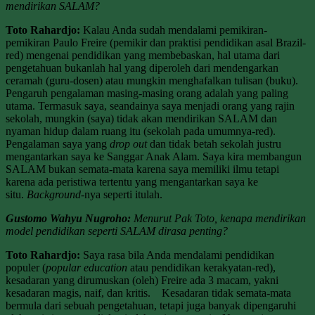
mendirikan SALAM?
Toto Rahardjo:
Kalau Anda sudah mendalami pemikiran-
pemikiran Paulo Freire (pemikir dan praktisi pendidikan asal Brazil-
red) mengenai pendidikan yang membebaskan, hal utama dari
pengetahuan bukanlah hal yang diperoleh dari mendengarkan
ceramah (guru-dosen) atau mungkin menghafalkan tulisan (buku).
Pengaruh pengalaman masing-masing orang adalah yang paling
utama. Termasuk saya, seandainya saya menjadi orang yang rajin
sekolah, mungkin (saya) tidak akan mendirikan SALAM dan
nyaman hidup dalam ruang itu (sekolah pada umumnya-red).
Pengalaman saya yang
drop out
dan tidak betah sekolah justru
mengantarkan saya ke Sanggar Anak Alam. Saya kira membangun
SALAM bukan semata-mata karena saya memiliki ilmu tetapi
karena ada peristiwa tertentu yang mengantarkan saya ke
situ.
Background
-nya seperti itulah.
Gustomo Wahyu Nugroho:
Menurut Pak Toto, kenapa mendirikan
model pendidikan seperti SALAM dirasa penting?
Toto Rahardjo:
Saya rasa bila Anda mendalami pendidikan
populer (
popular education
atau pendidikan kerakyatan-red),
kesadaran yang dirumuskan (oleh) Freire ada 3 macam, yakni
kesadaran magis, naif, dan kritis. Kesadaran tidak semata-mata
bermula dari sebuah pengetahuan, tetapi juga banyak dipengaruhi