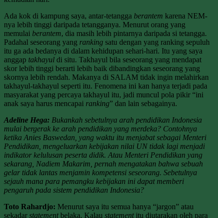
Ada kok di kampung saya, antar-tetangga
berantem
karena NEM-
nya lebih tinggi daripada tetangganya. Menurut orang yang
memulai
berantem
, dia masih lebih pintarnya daripada si tetangga.
Padahal seseorang yang
ranking
satu dengan yang ranking sepuluh
itu ga ada bedanya di dalam kehidupan sehari-hari. Itu yang saya
anggap
takhayul
di situ. Takhayul bila seseorang yang mendapat
skor lebih tinggi berarti lebih baik dibandingkan seseorang yang
skornya lebih rendah. Makanya di SALAM tidak ingin melahirkan
takhayul-takhayul seperti itu. Fenomena ini kan hanya terjadi pada
masyarakat yang percaya takhayul itu, jadi muncul pola pikir “ini
anak saya harus mencapai
ranking
” dan lain sebagainya.
Adeline Hega:
Bukankah sebetulnya arah pendidikan Indonesia
mulai bergerak ke arah pendidikan yang merdeka? Contohnya
ketika Anies Baswedan, yang waktu itu menjabat sebagai Menteri
Pendidikan, mengeluarkan kebijakan nilai UN tidak lagi menjadi
indikator kelulusan peserta didik. Atau Menteri Pendidikan yang
sekarang, Nadiem Makarim, pernah mengatakan bahwa sebuah
gelar tidak lantas menjamin kompetensi seseorang. Sebetulnya
sejauh mana para pemangku kebijakan ini dapat memberi
pengaruh pada sistem pendidikan Indonesia?
Toto Rahardjo:
Menurut saya itu semua hanya “jargon” atau
sekadar
statement
belaka. Kalau
statement
itu diutarakan oleh para