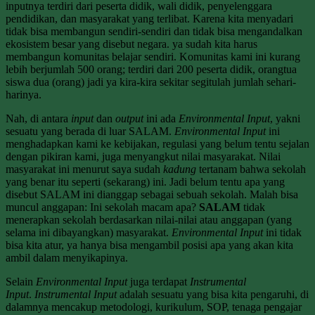
inputnya terdiri dari peserta didik, wali didik, penyelenggara
pendidikan, dan masyarakat yang terlibat. Karena kita menyadari
tidak bisa membangun sendiri-sendiri dan tidak bisa mengandalkan
ekosistem besar yang disebut negara. ya sudah kita harus
membangun komunitas belajar sendiri. Komunitas kami ini kurang
lebih berjumlah 500 orang; terdiri dari 200 peserta didik, orangtua
siswa dua (orang) jadi ya kira-kira sekitar segitulah jumlah sehari-
harinya.
Nah, di antara
input
dan
output
ini ada
Environmental Input
, yakni
sesuatu yang berada di luar SALAM.
Environmental Input
ini
menghadapkan kami ke kebijakan, regulasi yang belum tentu sejalan
dengan pikiran kami, juga menyangkut nilai masyarakat. Nilai
masyarakat ini menurut saya sudah
kadung
tertanam bahwa sekolah
yang benar itu seperti (sekarang) ini. Jadi belum tentu apa yang
disebut SALAM ini dianggap sebagai sebuah sekolah. Malah bisa
muncul anggapan: Ini sekolah macam apa?
SALAM
tidak
menerapkan sekolah berdasarkan nilai-nilai atau anggapan (yang
selama ini dibayangkan) masyarakat.
Environmental Input
ini tidak
bisa kita atur, ya hanya bisa mengambil posisi apa yang akan kita
ambil dalam menyikapinya.
Selain
Environmental Input
juga terdapat
Instrumental
Input
.
Instrumental Input
adalah sesuatu yang bisa kita pengaruhi, di
dalamnya mencakup metodologi, kurikulum, SOP, tenaga pengajar