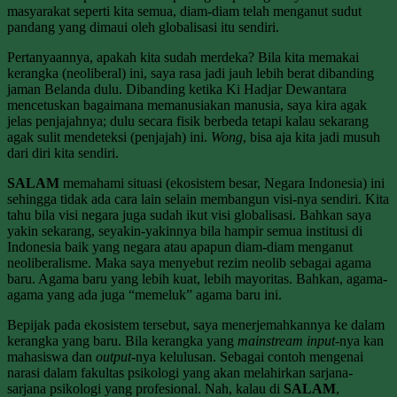
masyarakat seperti kita semua, diam-diam telah menganut sudut
pandang yang dimaui oleh globalisasi itu sendiri.
Pertanyaannya, apakah kita sudah merdeka? Bila kita memakai
kerangka (neoliberal) ini, saya rasa jadi jauh lebih berat dibanding
jaman Belanda dulu. Dibanding ketika Ki Hadjar Dewantara
mencetuskan bagaimana memanusiakan manusia, saya kira agak
jelas penjajahnya; dulu secara fisik berbeda tetapi kalau sekarang
agak sulit mendeteksi (penjajah) ini.
Wong
, bisa aja kita jadi musuh
dari diri kita sendiri.
SALAM
memahami situasi (ekosistem besar, Negara Indonesia) ini
sehingga tidak ada cara lain selain membangun visi-nya sendiri. Kita
tahu bila visi negara juga sudah ikut visi globalisasi. Bahkan saya
yakin sekarang, seyakin-yakinnya bila hampir semua institusi di
Indonesia baik yang negara atau apapun diam-diam menganut
neoliberalisme. Maka saya menyebut rezim neolib sebagai agama
baru. Agama baru yang lebih kuat, lebih mayoritas. Bahkan, agama-
agama yang ada juga “memeluk” agama baru ini.
Bepijak pada ekosistem tersebut, saya menerjemahkannya ke dalam
kerangka yang baru. Bila kerangka yang
mainstream
input
-nya kan
mahasiswa dan
output
-nya kelulusan. Sebagai contoh mengenai
narasi dalam fakultas psikologi yang akan melahirkan sarjana-
sarjana psikologi yang profesional. Nah, kalau di
SALAM
,