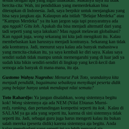
sesuai dengan apa yang ingin dilakukan. Makanya saya itu tidak
bercita-cita: Wah, ini pendidikan yang memerdekakan bisa
diterapkan di Indonesia. Jadi, saya berpikir untuk menjangkau yang
bisa saya jangkau aja. Kalaupun ada istilah “Belajar Merdeka” atau
“Kampus Merdeka” ya itu kan jargon saja tapi prasyaratnya ada
apa
nggak
?
Gitu loh
. Apakah dia bisa menjadi alternatif dari yang
tadi seperti yang saya lakukan? Mau
nggak
melawan globalisasi?
Kan
nggak
juga,
wong
sekarang ini kita jadi mengikuti itu. Kalau
membebaskan kan harusnya menjadi kontranya. Sekarang kan tidak
ada kontranya. Jadi, menurut saya kalau ada banyak mahasiswa
yang mencita-citakan itu, ya saya kembali ke diri saya. Kalau saya
sendiri sudah tidak mampu untuk memengaruhi yang di luar jadi ya
sudah kita bikin sendiri-sendiri di lingkup yang kecil-kecil dan
semoga ada banyak di mana-mana, itu aja.
Gustomo Wahyu Nugroho:
Menurut Pak Toto, seandainya kita
menjadi pendidik, bagaimana sebaiknya menyikapi peserta didik
yang belajar hanya untuk mendapat nilai semata?
Toto Rahardjo:
Ya jangan disalahkan, w
ong
sistemnya begitu
kok!
Wong
sistemnya aja ada NEM (Nilai Ebtanas Murni-
red),
ranking
, dan pertandingan kompetisi seperti itu
kok
. Kalau di
SALAM ya ga ada yang seperti itu, karena di sini sistemnya tidak
seperti itu. Jadi, sebagai guru juga harus mengerti kalau itu bukan
salah mereka (peserta didik) karena sistemnya aja begitu. Anda
kalau menghadapi yang seperti ini ya lebih personal aja.