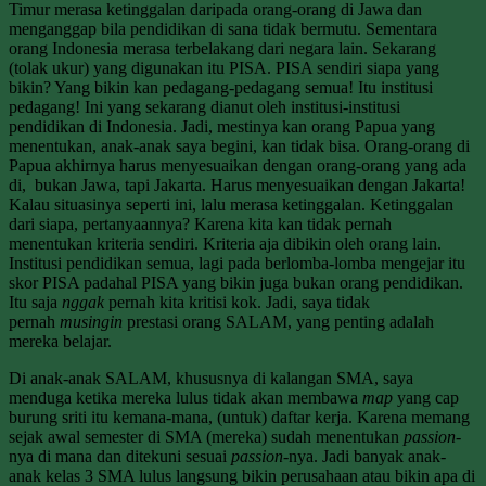
Timur merasa ketinggalan daripada orang-orang di Jawa dan
menganggap bila pendidikan di sana tidak bermutu. Sementara
orang Indonesia merasa terbelakang dari negara lain. Sekarang
(tolak ukur) yang digunakan itu PISA. PISA sendiri siapa yang
bikin? Yang bikin kan pedagang-pedagang semua! Itu institusi
pedagang! Ini yang sekarang dianut oleh institusi-institusi
pendidikan di Indonesia. Jadi, mestinya kan orang Papua yang
menentukan, anak-anak saya begini, kan tidak bisa. Orang-orang di
Papua akhirnya harus menyesuaikan dengan orang-orang yang ada
di, bukan Jawa, tapi Jakarta. Harus menyesuaikan dengan Jakarta!
Kalau situasinya seperti ini, lalu merasa ketinggalan. Ketinggalan
dari siapa, pertanyaannya? Karena kita kan tidak pernah
menentukan kriteria sendiri. Kriteria aja dibikin oleh orang lain.
Institusi pendidikan semua, lagi pada berlomba-lomba mengejar itu
skor PISA padahal PISA yang bikin juga bukan orang pendidikan.
Itu saja
nggak
pernah kita kritisi kok. Jadi, saya tidak
pernah
musingin
prestasi orang SALAM, yang penting adalah
mereka belajar.
Di anak-anak SALAM, khususnya di kalangan SMA, saya
menduga ketika mereka lulus tidak akan membawa
map
yang cap
burung sriti itu kemana-mana, (untuk) daftar kerja. Karena memang
sejak awal semester di SMA (mereka) sudah menentukan
passion
-
nya di mana dan ditekuni sesuai
passion
-nya. Jadi banyak anak-
anak kelas 3 SMA lulus langsung bikin perusahaan atau bikin apa di