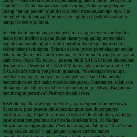
tahun — kalau kata Roem Topatimasang, dalam buku “Sekolah itu
Candu” — Anda hanya akan setor kuping. Kalau orang Papua
bilang “tanam pantat” (duduk) lalu tidak menemukan apa-apa. Hal
ini terjadi tidak hanya di Indonesia tetapi juga di sekolah-sekolah
hampir di seluruh dunia.
Setelah kami membuang mata pelajaran yang menyeragamkan itu,
maka kami melihat di pendidikan dasar yang paling utama ialah
bagaimana membangun struktur berpikir dan memahami sebab-
akibat dalam kehidupan. Seluruh desain proses pembelajaran adalah
dalam rangka menelusuri itu semua, oleh karena itu yang kami pakai
ialah riset. Sejak SD kelas 1, peserta didik SALAM telah dikenalkan
dengan riset. Peserta didik SALAM harus mencari tahu sendiri. Di
SALAM ada idiom yang kami gunakan, “mendengar saya lupa,
melihat saya ingat, mengalami saya paham”. Jadi, bila mereka
menemukan sendiri maka mereka menguasai. Karenanya, salah satu
pilihannya adalah: mereka harus membangun peristiwa. Bagaimana
membangun peristiwa? Pastinya melalui riset.
Riset ditempatkan sebagai metode yang menghadirkan peristiwa.
Syaratnya, para peserta didik membangun riset di tempatnya
masing-masing. Sejak dari rumah, riset-riset itu dilakukan, sehingga
pusat-pusat pengetahuan itu berada di sekitar kita. Ki Hadjar
Dewantara mengungkapkan “semua orang adalah guru” dan “semua
orang adalah murid “, tapi jangan-jangan mereka hanya
menghafalkan jargon itu saja? Saya tidak mau menghafalkan itu