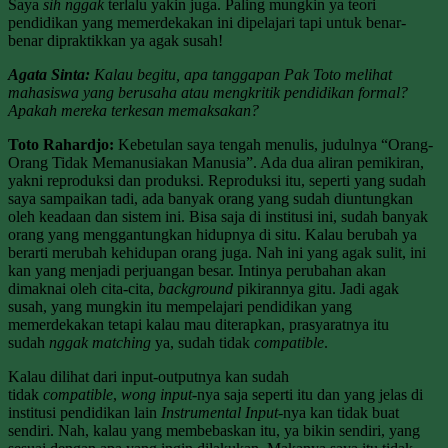
Saya
sih nggak
terlalu yakin juga. Paling mungkin ya teori
pendidikan yang memerdekakan ini dipelajari tapi untuk benar-
benar dipraktikkan ya agak susah!
Agata Sinta:
Kalau begitu, apa tanggapan Pak Toto melihat
mahasiswa yang berusaha atau mengkritik pendidikan formal?
Apakah mereka terkesan memaksakan?
Toto Rahardjo:
Kebetulan saya tengah menulis, judulnya “Orang-
Orang Tidak Memanusiakan Manusia”. Ada dua aliran pemikiran,
yakni reproduksi dan produksi. Reproduksi itu, seperti yang sudah
saya sampaikan tadi, ada banyak orang yang sudah diuntungkan
oleh keadaan dan sistem ini. Bisa saja di institusi ini, sudah banyak
orang yang menggantungkan hidupnya di situ. Kalau berubah ya
berarti merubah kehidupan orang juga. Nah ini yang agak sulit, ini
kan yang menjadi perjuangan besar. Intinya perubahan akan
dimaknai oleh cita-cita,
background
pikirannya gitu. Jadi agak
susah, yang mungkin itu mempelajari pendidikan yang
memerdekakan tetapi kalau mau diterapkan, prasyaratnya itu
sudah
nggak
matching
ya, sudah tidak
compatible
.
Kalau dilihat dari input-outputnya kan sudah
tidak
compatible
,
wong input
-nya saja seperti itu dan yang jelas di
institusi pendidikan lain
Instrumental Input-
nya kan tidak buat
sendiri. Nah, kalau yang membebaskan itu, ya bikin sendiri, yang