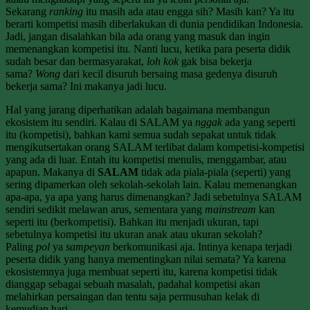
Sekarang
ranking
itu masih ada atau engga sih? Masih kan? Ya itu
berarti kompetisi masih diberlakukan di dunia pendidikan Indonesia.
Jadi, jangan disalahkan bila ada orang yang masuk dan ingin
memenangkan kompetisi itu. Nanti lucu, ketika para peserta didik
sudah besar dan bermasyarakat,
loh kok
gak bisa bekerja
sama?
Wong
dari kecil disuruh bersaing masa gedenya disuruh
bekerja sama? Ini makanya jadi lucu.
Hal yang jarang diperhatikan adalah bagaimana membangun
ekosistem itu sendiri. Kalau di SALAM ya
nggak
ada yang seperti
itu (kompetisi), bahkan kami semua sudah sepakat untuk tidak
mengikutsertakan orang SALAM terlibat dalam kompetisi-kompetisi
yang ada di luar. Entah itu kompetisi menulis, menggambar, atau
apapun. Makanya di
SALAM
tidak ada piala-piala (seperti) yang
sering dipamerkan oleh sekolah-sekolah lain. Kalau memenangkan
apa-apa, ya apa yang harus dimenangkan? Jadi sebetulnya SALAM
sendiri sedikit melawan arus, sementara yang
mainstream
kan
seperti itu (berkompetisi). Bahkan itu menjadi ukuran, tapi
sebetulnya kompetisi itu ukuran anak atau ukuran sekolah?
Paling
pol
ya
sampeyan
berkomunikasi aja. Intinya kenapa terjadi
peserta didik yang hanya mementingkan nilai semata? Ya karena
ekosistemnya juga membuat seperti itu, karena kompetisi tidak
dianggap sebagai sebuah masalah, padahal kompetisi akan
melahirkan persaingan dan tentu saja permusuhan kelak di
kemudian hari.