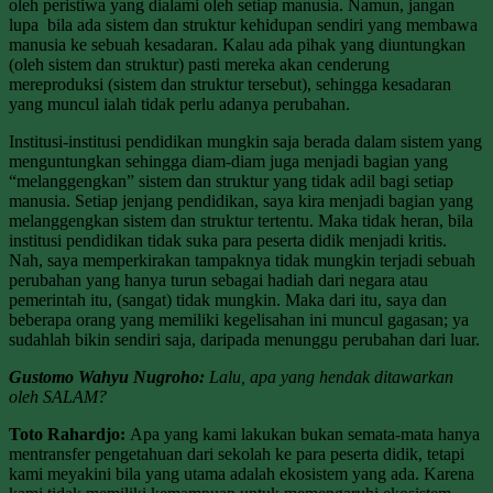
oleh peristiwa yang dialami oleh setiap manusia. Namun, jangan
lupa bila ada sistem dan struktur kehidupan sendiri yang membawa
manusia ke sebuah kesadaran. Kalau ada pihak yang diuntungkan
(oleh sistem dan struktur) pasti mereka akan cenderung
mereproduksi (sistem dan struktur tersebut), sehingga kesadaran
yang muncul ialah tidak perlu adanya perubahan.
Institusi-institusi pendidikan mungkin saja berada dalam sistem yang
menguntungkan sehingga diam-diam juga menjadi bagian yang
“melanggengkan” sistem dan struktur yang tidak adil bagi setiap
manusia. Setiap jenjang pendidikan, saya kira menjadi bagian yang
melanggengkan sistem dan struktur tertentu. Maka tidak heran, bila
institusi pendidikan tidak suka para peserta didik menjadi kritis.
Nah, saya memperkirakan tampaknya tidak mungkin terjadi sebuah
perubahan yang hanya turun sebagai hadiah dari negara atau
pemerintah itu, (sangat) tidak mungkin. Maka dari itu, saya dan
beberapa orang yang memiliki kegelisahan ini muncul gagasan; ya
sudahlah bikin sendiri saja, daripada menunggu perubahan dari luar.
Gustomo Wahyu Nugroho:
Lalu, apa yang hendak ditawarkan
oleh SALAM?
Toto Rahardjo:
Apa yang kami lakukan bukan semata-mata hanya
mentransfer pengetahuan dari sekolah ke para peserta didik, tetapi
kami meyakini bila yang utama adalah ekosistem yang ada. Karena