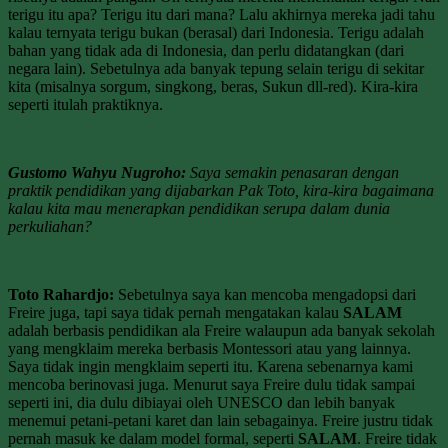
terigu itu apa? Terigu itu dari mana? Lalu akhirnya mereka jadi tahu
kalau ternyata terigu bukan (berasal) dari Indonesia. Terigu adalah
bahan yang tidak ada di Indonesia, dan perlu didatangkan (dari
negara lain). Sebetulnya ada banyak tepung selain terigu di sekitar
kita (misalnya sorgum, singkong, beras, Sukun dll-red). Kira-kira
seperti itulah praktiknya.
Gustomo Wahyu Nugroho:
Saya semakin penasaran dengan
praktik pendidikan yang dijabarkan Pak Toto, kira-kira bagaimana
kalau kita mau menerapkan pendidikan serupa dalam dunia
perkuliahan?
Toto Rahardjo:
Sebetulnya saya kan mencoba mengadopsi dari
Freire juga, tapi saya tidak pernah mengatakan kalau
SALAM
adalah berbasis pendidikan ala Freire walaupun ada banyak sekolah
yang mengklaim mereka berbasis Montessori atau yang lainnya.
Saya tidak ingin mengklaim seperti itu. Karena sebenarnya kami
mencoba berinovasi juga. Menurut saya Freire dulu tidak sampai
seperti ini, dia dulu dibiayai oleh UNESCO dan lebih banyak
menemui petani-petani karet dan lain sebagainya. Freire justru tidak
pernah masuk ke dalam model formal, seperti
SALAM
. Freire tidak