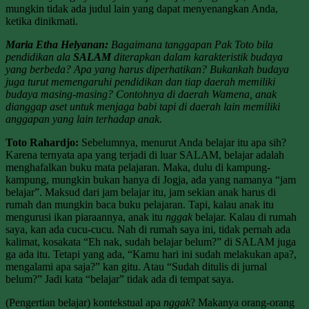
mungkin tidak ada judul lain yang dapat menyenangkan Anda,
ketika dinikmati.
Maria Etha Helyanan:
Bagaimana tanggapan Pak Toto bila
pendidikan ala
SALAM
diterapkan dalam karakteristik budaya
yang berbeda? Apa yang harus diperhatikan? Bukankah budaya
juga turut memengaruhi pendidikan dan tiap daerah memiliki
budaya masing-masing? Contohnya di daerah Wamena, anak
dianggap aset untuk menjaga babi tapi di daerah lain memiliki
anggapan yang lain terhadap anak.
Toto Rahardjo:
Sebelumnya, menurut Anda belajar itu apa sih?
Karena ternyata apa yang terjadi di luar SALAM, belajar adalah
menghafalkan buku mata pelajaran. Maka, dulu di kampung-
kampung, mungkin bukan hanya di Jogja, ada yang namanya “jam
belajar”. Maksud dari jam belajar itu, jam sekian anak harus di
rumah dan mungkin baca buku pelajaran. Tapi, kalau anak itu
mengurusi ikan piaraannya, anak itu
nggak
belajar. Kalau di rumah
saya, kan ada cucu-cucu. Nah di rumah saya ini, tidak pernah ada
kalimat, kosakata “Eh nak, sudah belajar belum?” di SALAM juga
ga ada itu. Tetapi yang ada, “Kamu hari ini sudah melakukan apa?,
mengalami apa saja?” kan gitu. Atau “Sudah ditulis di jurnal
belum?” Jadi kata “belajar” tidak ada di tempat saya.
(Pengertian belajar) kontekstual apa
nggak
? Makanya orang-orang