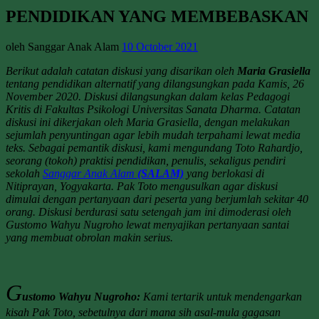
PENDIDIKAN YANG MEMBEBASKAN
oleh Sanggar Anak Alam
10 October 2021
Berikut adalah catatan diskusi yang disarikan oleh
Maria Grasiella
tentang pendidikan alternatif yang dilangsungkan pada Kamis, 26
November 2020. Diskusi dilangsungkan dalam kelas Pedagogi
Kritis di Fakultas Psikologi Universitas Sanata Dharma. Catatan
diskusi ini dikerjakan oleh Maria Grasiella, dengan melakukan
sejumlah penyuntingan agar lebih mudah terpahami lewat media
teks. Sebagai pemantik diskusi, kami mengundang Toto Rahardjo,
seorang (tokoh) praktisi pendidikan, penulis, sekaligus pendiri
sekolah
Sanggar Anak Alam
(SALAM)
yang berlokasi di
Nitiprayan, Yogyakarta. Pak Toto mengusulkan agar diskusi
dimulai dengan pertanyaan dari peserta yang berjumlah sekitar 40
orang. Diskusi berdurasi satu setengah jam ini dimoderasi oleh
Gustomo Wahyu Nugroho lewat menyajikan pertanyaan santai
yang membuat obrolan makin serius.
G
ustomo Wahyu Nugroho:
Kami tertarik untuk mendengarkan
kisah Pak Toto, sebetulnya dari mana sih asal-mula gagasan