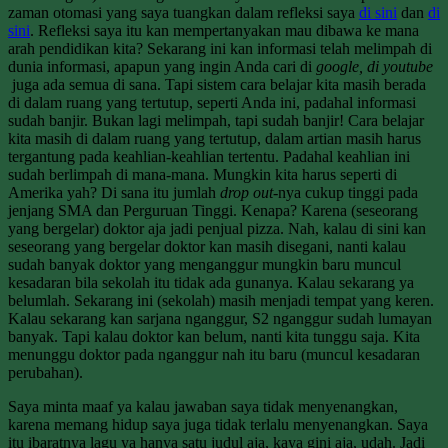
zaman otomasi yang saya tuangkan dalam refleksi saya
di sini
dan
di
sini
. Refleksi saya itu kan mempertanyakan mau dibawa ke mana
arah pendidikan kita? Sekarang ini kan informasi telah melimpah di
dunia informasi, apapun yang ingin Anda cari di
google, di youtube
juga ada semua di sana. Tapi sistem cara belajar kita masih berada
di dalam ruang yang tertutup, seperti Anda ini, padahal informasi
sudah banjir. Bukan lagi melimpah, tapi sudah banjir! Cara belajar
kita masih di dalam ruang yang tertutup, dalam artian masih harus
tergantung pada keahlian-keahlian tertentu. Padahal keahlian ini
sudah berlimpah di mana-mana. Mungkin kita harus seperti di
Amerika yah? Di sana itu jumlah
drop out
-nya cukup tinggi pada
jenjang SMA dan Perguruan Tinggi. Kenapa? Karena (seseorang
yang bergelar) doktor aja jadi penjual pizza. Nah, kalau di sini kan
seseorang yang bergelar doktor kan masih disegani, nanti kalau
sudah banyak doktor yang menganggur mungkin baru muncul
kesadaran bila sekolah itu tidak ada gunanya. Kalau sekarang ya
belumlah. Sekarang ini (sekolah) masih menjadi tempat yang keren.
Kalau sekarang kan sarjana nganggur, S2 nganggur sudah lumayan
banyak. Tapi kalau doktor kan belum, nanti kita tunggu saja. Kita
menunggu doktor pada nganggur nah itu baru (muncul kesadaran
perubahan).
Saya minta maaf ya kalau jawaban saya tidak menyenangkan,
karena memang hidup saya juga tidak terlalu menyenangkan. Saya
itu ibaratnya lagu ya hanya satu judul aja, kaya gini aja, udah. Jadi