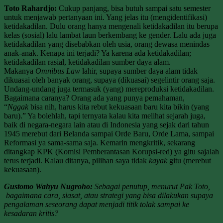
Toto Rahardjo:
Cukup panjang, bisa butuh sampai satu semester
untuk menjawab pertanyaan ini. Yang jelas itu (mengidentifikasi)
ketidakadilan. Dulu orang hanya mengenali ketidakadilan itu berupa
kelas (sosial) lalu lambat laun berkembang ke gender. Lalu ada juga
ketidakadilan yang disebabkan oleh usia, orang dewasa menindas
anak-anak. Kenapa ini terjadi? Ya karena ada ketidakadilan;
ketidakadilan rasial, ketidakadilan sumber daya alam.
Makanya
Omnibus Law
lahir, supaya sumber daya alam tidak
dikuasai oleh banyak orang, supaya (dikuasai) segelintir orang saja.
Undang-undang juga termasuk (yang) mereproduksi ketidakadilan.
Bagaimana caranya? Orang ada yang punya pemahaman,
“
Nggak
bisa nih, harus kita rebut kekuasaan baru kita bikin (yang
baru).” Ya bolehlah, tapi ternyata kalau kita melihat sejarah juga,
baik di negara-negara lain atau di Indonesia yang sejak dari tahun
1945 merebut dari Belanda sampai Orde Baru, Orde Lama, sampai
Reformasi ya sama-sama saja. Kemarin mengkritik, sekarang
ditangkap KPK (Komisi Pemberantasan Korupsi-red) ya gitu sajalah
terus terjadi. Kalau ditanya, pilihan saya tidak
kayak
gitu (merebut
kekuasaan).
Gustomo Wahyu Nugroho:
Sebagai penutup, menurut Pak Toto,
bagaimana cara, siasat, atau strategi yang bisa dilakukan supaya
pengalaman seseorang dapat menjadi titik tolak sampai ke
kesadaran kritis?