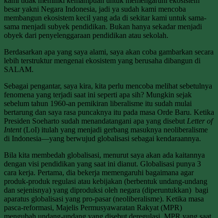
kami tidak memiliki kemampuan untuk memengaruhi ekosistem
besar yakni Negara Indonesia, jadi ya sudah kami mencoba
membangun ekosistem kecil yang ada di sekitar kami untuk sama-
sama menjadi subyek pendidikan. Bukan hanya sekadar menjadi
obyek dari penyelenggaraan pendidikan atau sekolah.
Berdasarkan apa yang saya alami, saya akan coba gambarkan secara
lebih terstruktur mengenai ekosistem yang berusaha dibangun di
SALAM.
Sebagai pengantar, saya kira, kita perlu mencoba melihat sebetulnya
fenomena yang terjadi saat ini seperti apa sih? Mungkin sejak
sebelum tahun 1960-an pemikiran liberalisme itu sudah mulai
bertarung dan saya rasa puncaknya itu pada masa Orde Baru. Ketika
Presiden Soeharto sudah menandatangani apa yang disebut
Letter of
Intent
(LoI) itulah yang menjadi gerbang masuknya neoliberalisme
di Indonesia—yang berwujud globalisasi sebagai kendaraannya.
Bila kita membedah globalisasi, menurut saya akan ada kaitannya
dengan visi pendidikan yang saat ini dianut. Globalisasi punya 3
cara kerja. Pertama, dia bekerja memengaruhi bagaimana agar
produk-produk regulasi atau kebijakan (berbentuk undang-undang
dan sejenisnya) yang diproduksi oleh negara (diperuntukkan) bagi
aparatus globalisasi yang pro-pasar (neoliberalisme). Ketika masa
pasca-reformasi, Majelis Permusyawaratan Rakyat (MPR)
mengubah undang-undang yang disebut deregulasi. MPR yang saat