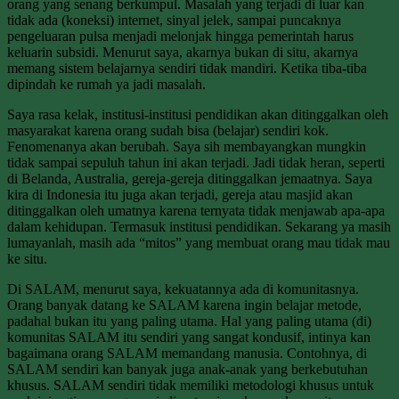
orang yang senang berkumpul. Masalah yang terjadi di luar kan
tidak ada (koneksi) internet, sinyal jelek, sampai puncaknya
pengeluaran pulsa menjadi melonjak hingga pemerintah harus
keluarin subsidi. Menurut saya, akarnya bukan di situ, akarnya
memang sistem belajarnya sendiri tidak mandiri. Ketika tiba-tiba
dipindah ke rumah ya jadi masalah.
Saya rasa kelak, institusi-institusi pendidikan akan ditinggalkan oleh
masyarakat karena orang sudah bisa (belajar) sendiri kok.
Fenomenanya akan berubah. Saya sih membayangkan mungkin
tidak sampai sepuluh tahun ini akan terjadi. Jadi tidak heran, seperti
di Belanda, Australia, gereja-gereja ditinggalkan jemaatnya. Saya
kira di Indonesia itu juga akan terjadi, gereja atau masjid akan
ditinggalkan oleh umatnya karena ternyata tidak menjawab apa-apa
dalam kehidupan. Termasuk institusi pendidikan. Sekarang ya masih
lumayanlah, masih ada “mitos” yang membuat orang mau tidak mau
ke situ.
Di SALAM, menurut saya, kekuatannya ada di komunitasnya.
Orang banyak datang ke SALAM karena ingin belajar metode,
padahal bukan itu yang paling utama. Hal yang paling utama (di)
komunitas SALAM itu sendiri yang sangat kondusif, intinya kan
bagaimana orang SALAM memandang manusia. Contohnya, di
SALAM sendiri kan banyak juga anak-anak yang berkebutuhan
khusus. SALAM sendiri tidak memiliki metodologi khusus untuk