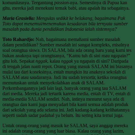
komunitasnya. Tergantung
passion
-nya. Semestinya di Papua kan
gitu, mereka jadi menekuni ternak babi, atau apalah itu sebagainya.
Maria Grasiella:
Mengulas sedikit ke belakang, bagaimana Pak
Toto dapat menemui/menemukan kesadaran bila ternyata sumber
masalah pada dunia pendidikan Indonesia ialah sistemnya?
Toto Rahardjo:
Nah, bagaimana memahami sumber masalah
dalam pendidikan? Sumber masalah ini sangat kompleks, misalnya
soal orangtua siswa. Di SALAM, bila ada orang baru yang kami tes
bukan anaknya tapi orangtuanya, “Kamu tuh di sini mau ngapain?”
gitu loh. Sepakat
nggak
, kalau
nggak
ya ngapain di sini? Daripada
di tengah jalan nanti repot. Orang yang masuk SALAM ini biasanya
mulai tau dari koneksinya, entah mungkin itu anaknya sekolah di
SALAM atau saudaranya. Jadi itu sudah tersortir, ketika orangtua
memutuskan untuk menyekolahkan anak di SALAM.
Perkembangannya jadi lain lagi, banyak orang yang tau SALAM
dari media. Mereka jadi tertarik karena media, entah di TV, entah di
media-media SALAM sendiri. Nah, intinya menurut saya ada di
orangtua dan kami juga menyadari bila kami semua adalah produk
dari sekolah yang ada selama ini. Jadi kadang-kadang kelihatannya
seperti sudah sadar padahal ya belum. Itu sering kita temui juga.
Untuk orang-orang yang masuk ke SALAM, saya anggap mereka
ini adalah orang-orang yang luar biasa. Kalau orang yang lazim,