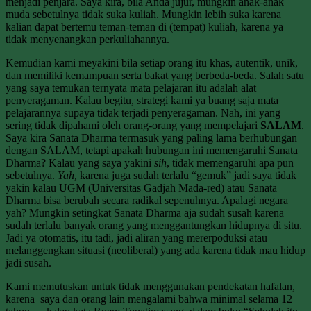
menjadi penjara. Saya kira, bila Anda jujur, mungkin anak-anak
muda sebetulnya tidak suka kuliah. Mungkin lebih suka karena
kalian dapat bertemu teman-teman di (tempat) kuliah, karena ya
tidak menyenangkan perkuliahannya.
Kemudian kami meyakini bila setiap orang itu khas, autentik, unik,
dan memiliki kemampuan serta bakat yang berbeda-beda. Salah satu
yang saya temukan ternyata mata pelajaran itu adalah alat
penyeragaman. Kalau begitu, strategi kami ya buang saja mata
pelajarannya supaya tidak terjadi penyeragaman. Nah, ini yang
sering tidak dipahami oleh orang-orang yang mempelajari
SALAM
.
Saya kira Sanata Dharma termasuk yang paling lama berhubungan
dengan SALAM, tetapi apakah hubungan ini memengaruhi Sanata
Dharma? Kalau yang saya yakini
sih
, tidak memengaruhi apa pun
sebetulnya.
Yah,
karena juga sudah terlalu “gemuk” jadi saya tidak
yakin kalau UGM (Universitas Gadjah Mada-red) atau Sanata
Dharma bisa berubah secara radikal sepenuhnya. Apalagi negara
yah? Mungkin setingkat Sanata Dharma aja sudah susah karena
sudah terlalu banyak orang yang menggantungkan hidupnya di situ.
Jadi ya otomatis, itu tadi, jadi aliran yang mererpoduksi atau
melanggengkan situasi (neoliberal) yang ada karena tidak mau hidup
jadi susah.
Kami memutuskan untuk tidak menggunakan pendekatan hafalan,
karena saya dan orang lain mengalami bahwa minimal selama 12