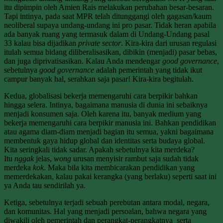
itu dipimpin oleh Amien Rais melakukan perubahan besar-besaran.
Tapi intinya, pada saat MPR telah ditunggangi oleh gagasan/kaum
neoliberal supaya undang-undang ini pro pasar. Tidak heran apabila
ada banyak ruang yang termasuk dalam di Undang-Undang pasal
33 kalau bisa dijadikan
private sector
. Kira-kira dari urusan regulasi
itulah semua bidang diliberalisasikan, dibikin (menjadi) pasar bebas,
dan juga diprivatisasikan. Kalau Anda mendengar
good governance
,
sebetulnya
good governance
adalah pemerintah yang tidak ikut
campur banyak hal, serahkan saja pasar! Kira-kira begitulah.
Kedua, globalisasi bekerja memengaruhi cara berpikir bahkan
hingga selera. Intinya, bagaimana manusia di dunia ini sebaiknya
menjadi konsumen saja. Oleh karena itu, banyak medium yang
bekerja memengaruhi cara berpikir manusia ini. Bahkan pendidikan
atau agama diam-diam menjadi bagian itu semua, yakni bagaimana
membentuk gaya hidup global dan identitas serta budaya global.
Kita seringkali tidak sadar. Apakah sebetulnya kita merdeka?
Itu
nggak
jelas,
wong
urusan menyisir rambut saja sudah tidak
merdeka
kok
. Maka bila kita membicarakan pendidikan yang
memerdekakan, kalau pakai kerangka (yang berlaku) seperti saat ini
ya Anda tau sendirilah ya.
Ketiga, sebetulnya terjadi sebuah perebutan antara modal, negara,
dan komunitas. Hal yang menjadi persoalan, bahwa negara yang
diwakili oleh pemerintah dan perangkat-perangkatnya serta