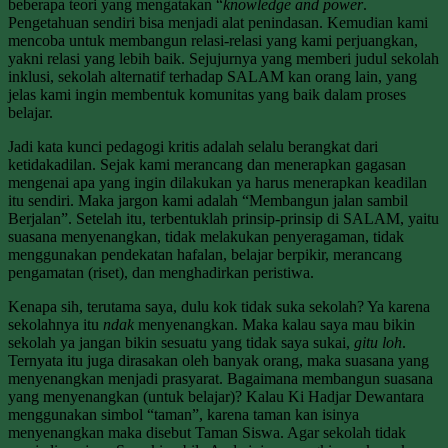
beberapa teori yang mengatakan “
knowledge and power
.
Pengetahuan sendiri bisa menjadi alat penindasan. Kemudian kami
mencoba untuk membangun relasi-relasi yang kami perjuangkan,
yakni relasi yang lebih baik. Sejujurnya yang memberi judul sekolah
inklusi, sekolah alternatif terhadap SALAM kan orang lain, yang
jelas kami ingin membentuk komunitas yang baik dalam proses
belajar.
Jadi kata kunci pedagogi kritis adalah selalu berangkat dari
ketidakadilan. Sejak kami merancang dan menerapkan gagasan
mengenai apa yang ingin dilakukan ya harus menerapkan keadilan
itu sendiri. Maka jargon kami adalah “Membangun jalan sambil
Berjalan”. Setelah itu, terbentuklah prinsip-prinsip di SALAM, yaitu
suasana menyenangkan, tidak melakukan penyeragaman, tidak
menggunakan pendekatan hafalan, belajar berpikir, merancang
pengamatan (riset), dan menghadirkan peristiwa.
Kenapa sih, terutama saya, dulu kok tidak suka sekolah? Ya karena
sekolahnya itu
ndak
menyenangkan. Maka kalau saya mau bikin
sekolah ya jangan bikin sesuatu yang tidak saya sukai,
gitu loh
.
Ternyata itu juga dirasakan oleh banyak orang, maka suasana yang
menyenangkan menjadi prasyarat. Bagaimana membangun suasana
yang menyenangkan (untuk belajar)? Kalau Ki Hadjar Dewantara
menggunakan simbol “taman”, karena taman kan isinya
menyenangkan maka disebut Taman Siswa. Agar sekolah tidak