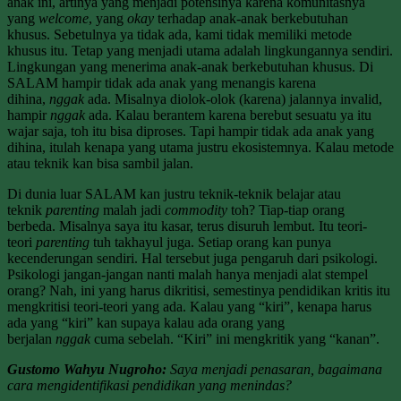
anak ini, artinya yang menjadi potensinya karena komunitasnya
yang
welcome
, yang
okay
terhadap anak-anak berkebutuhan
khusus. Sebetulnya ya tidak ada, kami tidak memiliki metode
khusus itu. Tetap yang menjadi utama adalah lingkungannya sendiri.
Lingkungan yang menerima anak-anak berkebutuhan khusus. Di
SALAM hampir tidak ada anak yang menangis karena
dihina,
nggak
ada. Misalnya diolok-olok (karena) jalannya invalid,
hampir
nggak
ada. Kalau berantem karena berebut sesuatu ya itu
wajar saja, toh itu bisa diproses. Tapi hampir tidak ada anak yang
dihina, itulah kenapa yang utama justru ekosistemnya. Kalau metode
atau teknik kan bisa sambil jalan.
Di dunia luar SALAM kan justru teknik-teknik belajar atau
teknik
parenting
malah jadi
commodity
toh? Tiap-tiap orang
berbeda. Misalnya saya itu kasar, terus disuruh lembut. Itu teori-
teori
parenting
tuh takhayul juga. Setiap orang kan punya
kecenderungan sendiri. Hal tersebut juga pengaruh dari psikologi.
Psikologi jangan-jangan nanti malah hanya menjadi alat stempel
orang? Nah, ini yang harus dikritisi, semestinya pendidikan kritis itu
mengkritisi teori-teori yang ada. Kalau yang “kiri”, kenapa harus
ada yang “kiri” kan supaya kalau ada orang yang
berjalan
nggak
cuma sebelah. “Kiri” ini mengkritik yang “kanan”.
Gustomo Wahyu Nugroho:
Saya menjadi penasaran, bagaimana
cara mengidentifikasi pendidikan yang menindas?