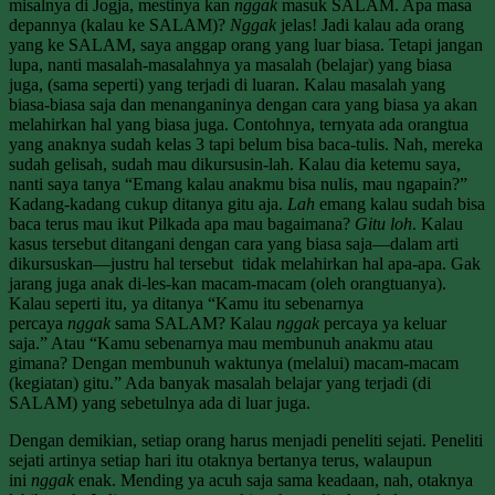
misalnya di Jogja, mestinya kan
nggak
masuk SALAM. Apa masa
depannya (kalau ke SALAM)?
Nggak
jelas! Jadi kalau ada orang
yang ke SALAM, saya anggap orang yang luar biasa. Tetapi jangan
lupa, nanti masalah-masalahnya ya masalah (belajar) yang biasa
juga, (sama seperti) yang terjadi di luaran. Kalau masalah yang
biasa-biasa saja dan menanganinya dengan cara yang biasa ya akan
melahirkan hal yang biasa juga. Contohnya, ternyata ada orangtua
yang anaknya sudah kelas 3 tapi belum bisa baca-tulis. Nah, mereka
sudah gelisah, sudah mau dikursusin-lah. Kalau dia ketemu saya,
nanti saya tanya “Emang kalau anakmu bisa nulis, mau ngapain?”
Kadang-kadang cukup ditanya gitu aja.
Lah
emang kalau sudah bisa
baca terus mau ikut Pilkada apa mau bagaimana?
Gitu loh
. Kalau
kasus tersebut ditangani dengan cara yang biasa saja—dalam arti
dikursuskan—justru hal tersebut tidak melahirkan hal apa-apa. Gak
jarang juga anak di-les-kan macam-macam (oleh orangtuanya).
Kalau seperti itu, ya ditanya “Kamu itu sebenarnya
percaya
nggak
sama SALAM? Kalau
nggak
percaya ya keluar
saja.” Atau “Kamu sebenarnya mau membunuh anakmu atau
gimana? Dengan membunuh waktunya (melalui) macam-macam
(kegiatan) gitu.” Ada banyak masalah belajar yang terjadi (di
SALAM) yang sebetulnya ada di luar juga.
Dengan demikian, setiap orang harus menjadi peneliti sejati. Peneliti
sejati artinya setiap hari itu otaknya bertanya terus, walaupun
ini
nggak
enak. Mending ya acuh saja sama keadaan, nah, otaknya