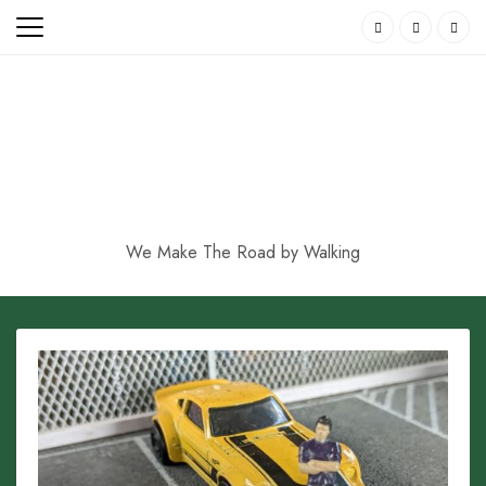
Skip
to
content
We Make The Road by Walking